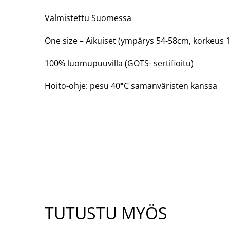
1
OF
Valmistettu Suomessa
3)
One size – Aikuiset (ympärys 54-58cm, korkeus 
100% luomupuuvilla (GOTS- sertifioitu)
Hoito-ohje: pesu 40
°
C samanväristen kanssa
TUTUSTU MYÖS