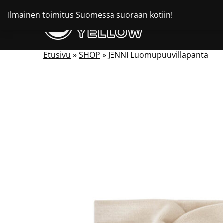
Siirry
Ilmainen toimitus Suomessa suoraan kotiin!
sisältöön
Etusivu
»
SHOP
»
JENNI Luomupuuvillapanta