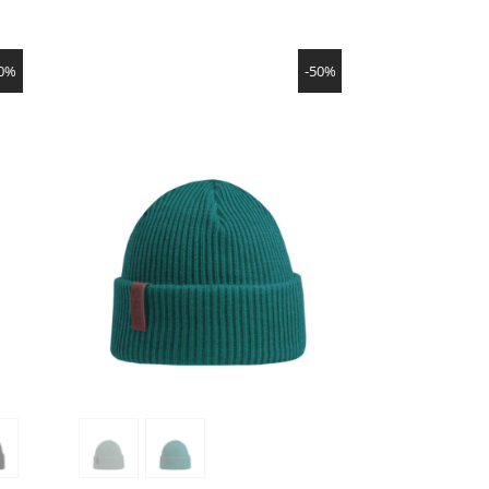
NÄYTÄ TUOTE
50%
-50%