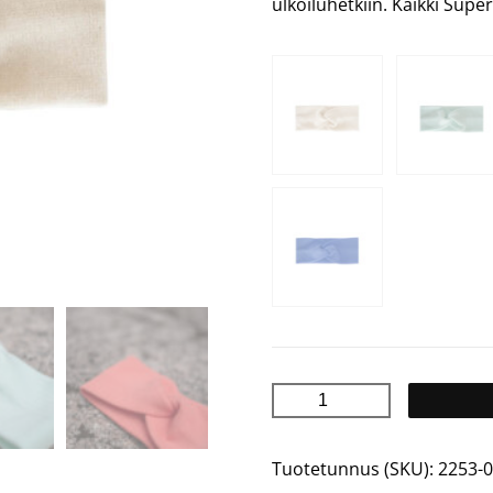
ulkoiluhetkiin. Kaikki Sup
JENNI
Luomupuuvillapanta
määrä
Tuotetunnus (SKU):
2253-0