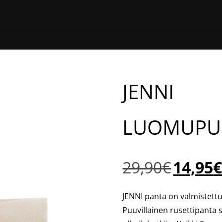
ETUSIVU
SHOP
JÄLLEENMY
JENNI
LUOMUPU
Alkuperäine
29,90
€
14,95
hinta
oli:
JENNI panta on valmistet
29,90€.
Puuvillainen rusettipanta 