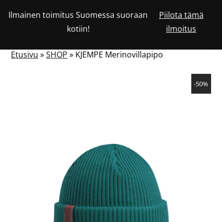
Siirry
Ilmainen toimitus Suomessa suoraan
Piilota tämä
Katso
sisältöön
OSTOSKORISSA
0
kotiin!
ilmoitus
asiakastiliäsi
HAKU
NÄYTÄ
OLEVIEN
TUOTTEIDEN
LUKUMÄÄRÄ
TAI
Etusivu
»
SHOP
»
KJEMPE Merinovillapipo
PIILOTA
VALIKKO
-50%