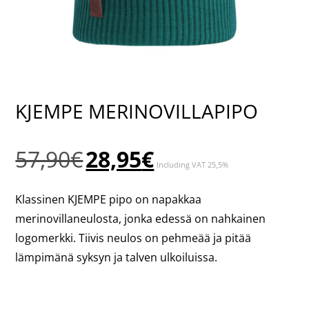
KJEMPE MERINOVILLAPIPO
Alkuperäinen
Nykyinen
57,90
€
28,95
€
Including VAT 25,5%
hinta
hinta
oli:
on:
Klassinen KJEMPE pipo on napakkaa
57,90€.
28,95€.
merinovillaneulosta, jonka edessä on nahkainen
logomerkki. Tiivis neulos on pehmeää ja pitää
lämpimänä syksyn ja talven ulkoiluissa.