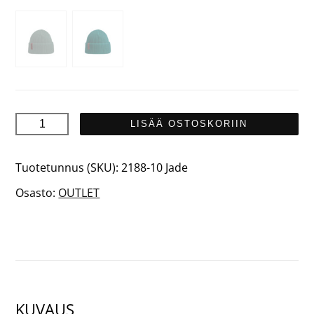
KJEMPE
LISÄÄ OSTOSKORIIN
Merinovillapipo
määrä
Tuotetunnus (SKU):
2188-10 Jade
Osasto:
OUTLET
KUVAUS