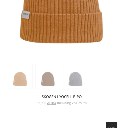
SKOGEN LYOCELL PIPO
Alkuperäinen
Nykyinen
52,90
€
26,45
€
Including VAT 25,5%
hinta
hinta
oli:
on:
52,90€.
26,45€.
NÄYTÄ TUOTE