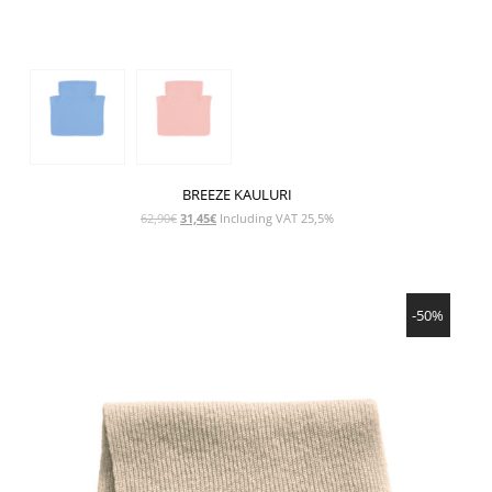
BREEZE KAULURI
Alkuperäinen
Nykyinen
62,90
€
31,45
€
Including VAT 25,5%
hinta
hinta
oli:
on:
62,90€.
31,45€.
NÄYTÄ TUOTE
-50%