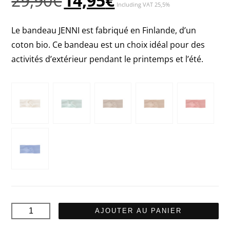
29,90
€
14,95
€
Including VAT 25,5%
prix
prix
initial
actuel
Le bandeau JENNI est fabriqué en Finlande, d’un
était :
est :
coton bio. Ce bandeau est un choix idéal pour des
29,90€.
14,95€.
activités d’extérieur pendant le printemps et l’été.
quantité
AJOUTER AU PANIER
de