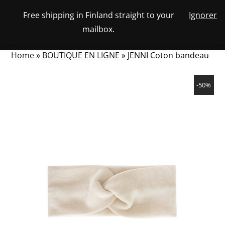
Skip
Free shipping in Finland straight to your
Ignorer
View
to
NUMBER
0
mailbox.
your
SEARCH
TOGGLE
OF
content
account
ITEMS
IN
MENU
CART
Home
»
BOUTIQUE EN LIGNE
»
JENNI Coton bandeau
-50%