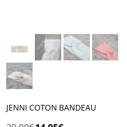
JENNI COTON BANDEAU
Le
Le