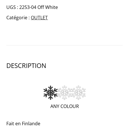
JENNI
UGS :
2253-04 Off White
Coton
Catégorie :
OUTLET
bandeau
DESCRIPTION
(WARM;
ANY COLOUR
1
OF
Fait en Finlande