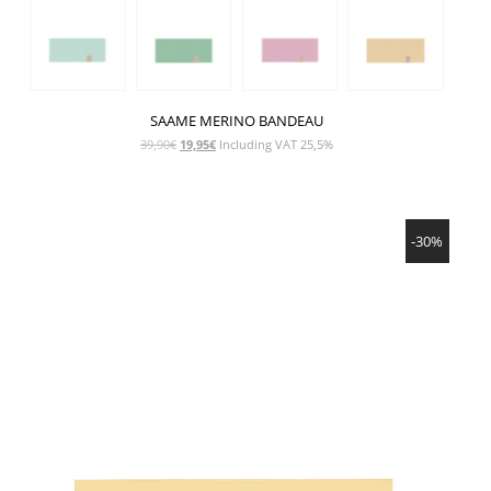
SAAME MERINO BANDEAU
Le
Le
39,90
€
19,95
€
Including VAT 25,5%
prix
prix
initial
actuel
était :
est :
SHOW PRODUCT
39,90€.
19,95€.
-30%