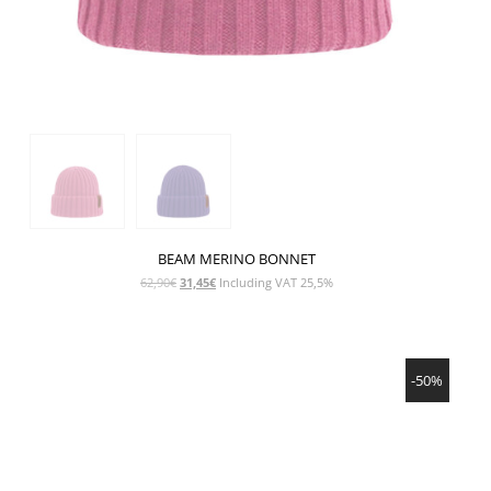
BEAM MERINO BONNET
Le
Le
62,90
€
31,45
€
Including VAT 25,5%
prix
prix
initial
actuel
était :
est :
SHOW PRODUCT
62,90€.
31,45€.
-50%