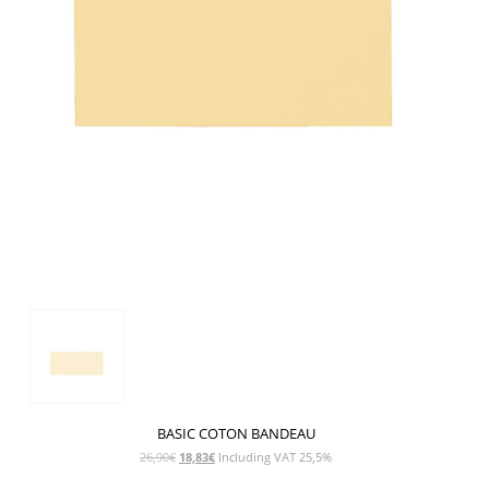
BASIC COTON BANDEAU
Le
Le
26,90
€
18,83
€
Including VAT 25,5%
prix
prix