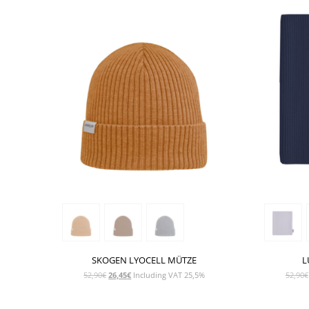
SKOGEN LYOCELL MÜTZE
L
Ursprünglicher
Aktueller
52,90
€
26,45
€
Including VAT 25,5%
52,90
€
Preis
Preis
war:
ist: