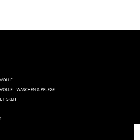
52,90€
26,45€.
42,90€
21,45€.
WOLLE
OLLE – WASCHEN & PFLEGE
TIGKEIT
T