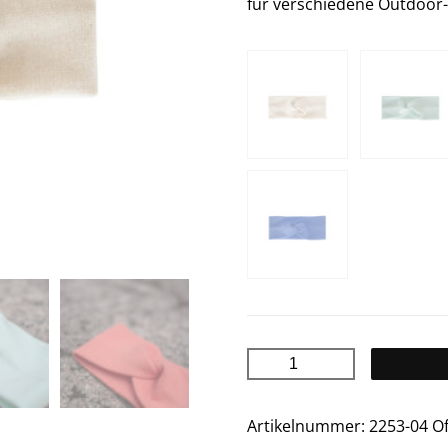
für verschiedene Outdoor-
JENNI
Baumwoll
Stirnband
Artikelnummer:
2253-04 O
Menge