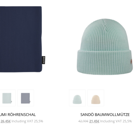
UMI RÖHRENSCHAL
SANDÖ BAUMWOLLMÜTZE
Ursprünglicher
Aktueller
Ursprünglicher
Aktueller
26,45
€
Including VAT 25,5%
42,90
€
21,45
€
Including VAT 25,5%
Preis
Preis
Preis
Preis
war:
ist:
war:
ist: