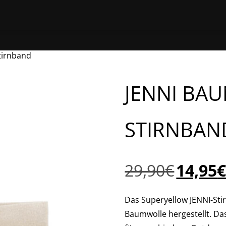
HOME
ONLINE EINKAUFEN
EINEN STORE 
tirnband
JENNI BA
STIRNBAN
Ursprünglich
29,90
€
14,95
Preis
war:
Das Superyellow JENNI-Stir
29,90€
Baumwolle hergestellt. Da