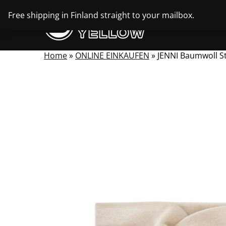
Skip
Free shipping in Finland straight to your mailbox.
to
content
Home
»
ONLINE EINKAUFEN
»
JENNI Baumwoll S