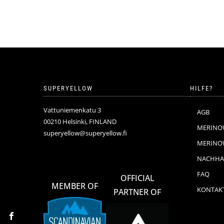
52,90€
26,45€.
SUPERYELLOW
HILFE?
Vattuniemenkatu 3
AGB
00210 Helsinki, FINLAND
MERINO
superyellow@superyellow.fi
MERINOW
NACHHAL
FAQ
OFFICIAL
MEMBER OF
KONTAK
PARTNER OF
Facebook