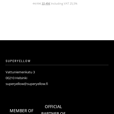
Alkuperäinen
Nykyinen
44,90
€
22,45
€
Including VAT 25,5%
hinta
hinta
oli:
on:
44,90€.
22,45€.
SUPERYELLOW
Vattuniemenkatu 3
00210 Helsinki
superyellow@superyellow.fi
OFFICIAL
MEMBER OF
PARTNER OF