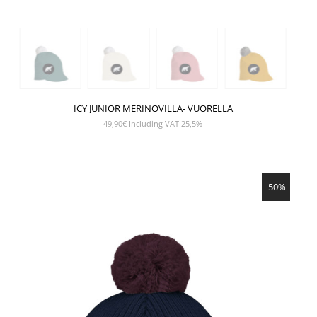
ICY JUNIOR MERINOVILLA- VUORELLA
49,90
€
Including VAT 25,5%
NÄYTÄ TUOTE
-50%