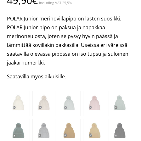
49,90
€
Including VAT 25,5%
POLAR Junior merinovillapipo on lasten suosikki.
POLAR Junior pipo on paksua ja napakkaa
merinoneulosta, joten se pysyy hyvin päässä ja
lämmittää kovillakin pakkasilla. Useissa eri väreissä
saatavilla olevassa pipossa on iso tupsu ja suloinen
jääkarhumerkki.
Saatavilla myös
aikuisille
.