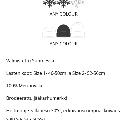
(VERY
ANY COLOUR
WARM;
2
OF
(REGULAR;
ANY COLOUR
3)
2
OF
Valmistettu Suomessa
3)
Lasten koot: Size 1- 46-50cm ja Size 2- 52-56cm
100% Merinovilla
Brodeerattu jääkarhumerkki
Hoito-ohje: villapesu 30
°
C, ei kuivausrumpua, kuivaus
vain vaakatasossa