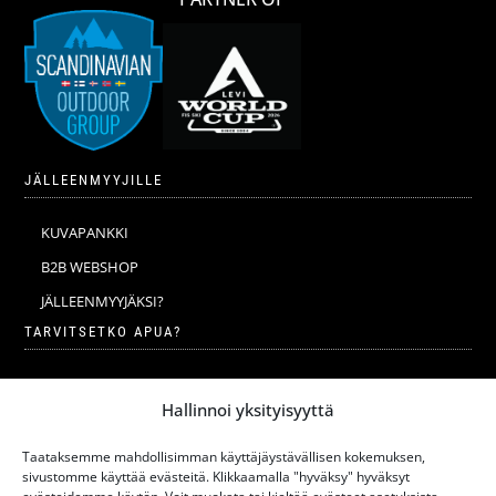
JÄLLEENMYYJILLE
KUVAPANKKI
B2B WEBSHOP
JÄLLEENMYYJÄKSI?
TARVITSETKO APUA?
VERKKOKAUPAN YLEISET EHDOT
Hallinnoi yksityisyyttä
MERINOVILLA
MERINOVILLAN PESU JA HOITO-OHJEET
Taataksemme mahdollisimman käyttäjäystävällisen kokemuksen,
sivustomme käyttää evästeitä. Klikkaamalla "hyväksy" hyväksyt
KOKOTAULUKKO