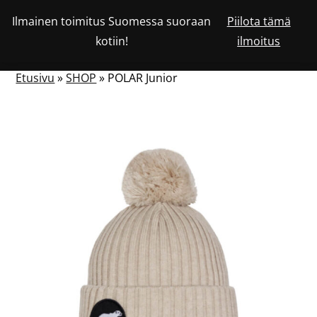
Siirry
Ilmainen toimitus Suomessa suoraan
Piilota tämä
Katso
sisältöön
OSTOSKORISSA
0
kotiin!
ilmoitus
asiakastiliäsi
HAKU
NÄYTÄ
OLEVIEN
TUOTTEIDEN
LUKUMÄÄRÄ
TAI
Etusivu
»
SHOP
»
POLAR Junior
PIILOTA
VALIKKO