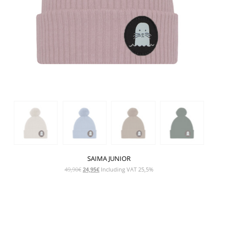
SAIMA JUNIOR
Alkuperäinen
Nykyinen
49,90
€
24,95
€
Including VAT 25,5%
hinta
hinta
oli:
on:
49,90€.
24,95€.
NÄYTÄ TUOTE