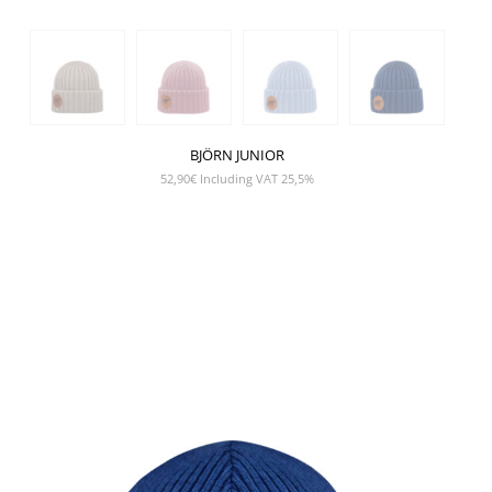
BJÖRN JUNIOR
52,90
€
Including VAT 25,5%
NÄYTÄ TUOTE