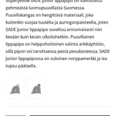
Superyellow SADE Junior lippapipo on valmistettu
pehmeästä luomupuuvillasta Suomessa.
Puuvillakangas on hengittävä materiaali, joka
kuitenkin suojaa tuulelta ja auringonpaisteelta, joten
SADE Junior lippapipo soveltuu erinomaisesti niin
kevään kuin kesän ulkoiluhetkiin. Puuvillainen
lippapipo on helppohoitoinen valinta arkikäyttöön,
sillä pipon voi tarvittaessa pestä pesukoneessa. SADE
Junior lippapipossa on suloinen norppamerkki ja iso
tupsu päälaella.