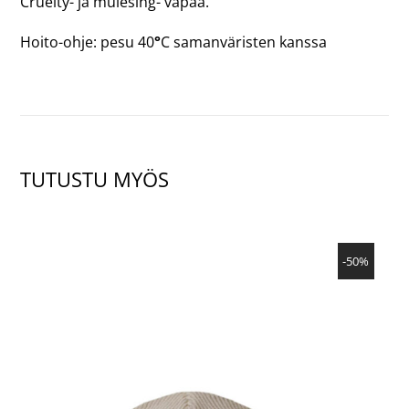
Cruelty- ja mulesing- vapaa.
Hoito-ohje: pesu 40
°
C samanväristen kanssa
TUTUSTU MYÖS
NÄYTÄ TUOTE
-50%