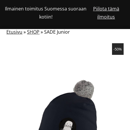
Siirry
Ilmainen toimitus Suomessa suoraan
Piilota tämä
Katso
sisältöön
OSTOSKORISSA
0
kotiin!
ilmoitus
asiakastiliäsi
HAKU
NÄYTÄ
OLEVIEN
TUOTTEIDEN
LUKUMÄÄRÄ
TAI
Etusivu
»
SHOP
»
SADE Junior
PIILOTA
VALIKKO
-50%