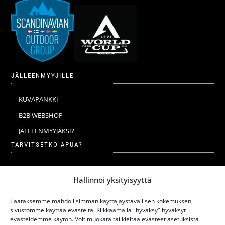
JÄLLEENMYYJILLE
KUVAPANKKI
B2B WEBSHOP
JÄLLEENMYYJÄKSI?
TARVITSETKO APUA?
VERKKOKAUPAN YLEISET EHDOT
Hallinnoi yksityisyyttä
MERINOVILLA
MERINOVILLAN PESU JA HOITO-OHJEET
Taataksemme mahdollisimman käyttäjäystävällisen kokemuksen,
sivustomme käyttää evästeitä. Klikkaamalla "hyväksy" hyväksyt
KOKOTAULUKKO
evästeidemme käytön. Voit muokata tai kieltää evästeet asetuksista