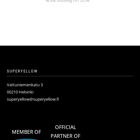
46,90
€
Including VAT 25,5%
SUPERYELLOW
Vattuniemenkatu 3
00210 Helsinki
superyellow@superyellow.fi
OFFICIAL
MEMBER OF
PARTNER OF