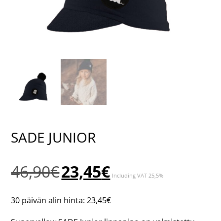
SADE JUNIOR
Alkuperäinen
Nykyinen
46,90
€
23,45
€
Including VAT 25,5%
hinta
hinta
oli:
on:
30 päivän alin hinta:
23,45
€
46,90€.
23,45€.