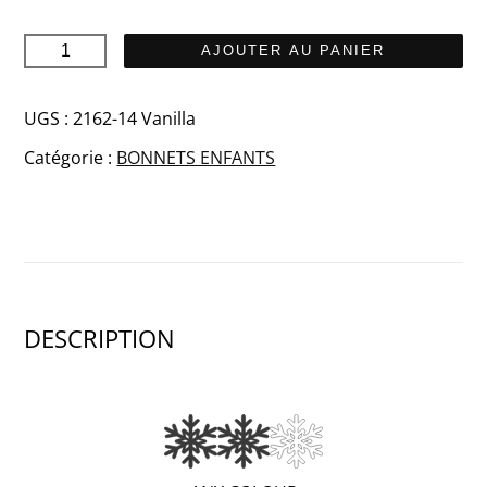
quantité
AJOUTER AU PANIER
de
POLAR
UGS :
2162-14 Vanilla
Junior
Catégorie :
BONNETS ENFANTS
DESCRIPTION