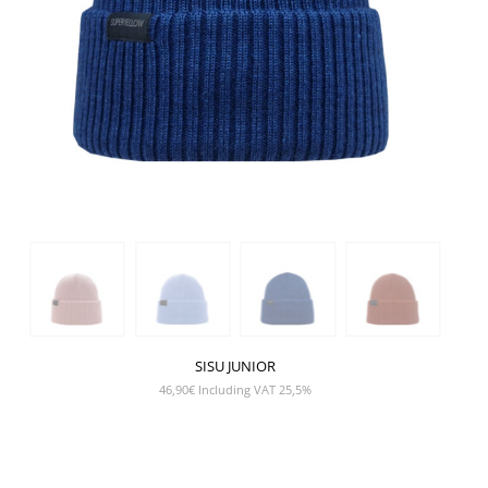
SISU JUNIOR
46,90
€
Including VAT 25,5%