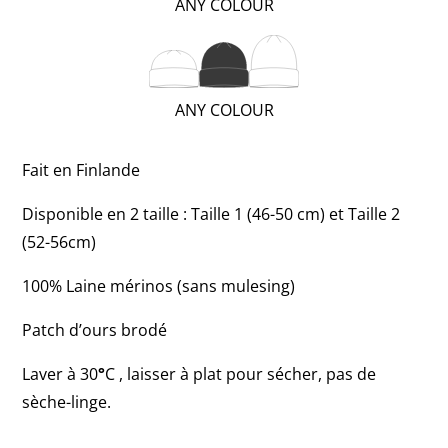
(VERY
ANY COLOUR
WARM;
2
OF
(REGULAR;
ANY COLOUR
3)
2
OF
Fait en Finlande
3)
Disponible en 2 taille : Taille 1 (46-50 cm) et Taille 2
(52-56cm)
100% Laine mérinos (sans mulesing)
Patch d’ours brodé
Laver à 30
°
C , laisser à plat pour sécher, pas de
sèche-linge.