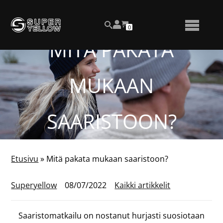
Siirry
Katso
sisältöön
OSTOSKORISSA
0
asiakastiliäsi
HAKU
NÄYTÄ
OLEVIEN
TUOTTEIDEN
MITÄ PAKATA
LUKUMÄÄRÄ
TAI
PIILOTA
MUKAAN
VALIKKO
SAARISTOON?
Etusivu
»
Mitä pakata mukaan saaristoon?
Superyellow
08/07/2022
Kaikki artikkelit
Saaristomatkailu on nostanut hurjasti suosiotaan