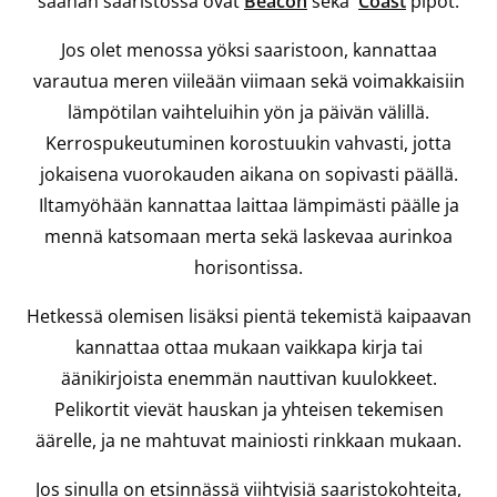
säähän saaristossa ovat
Beacon
sekä
Coast
pipot.
Jos olet menossa yöksi saaristoon, kannattaa
varautua meren viileään viimaan sekä voimakkaisiin
lämpötilan vaihteluihin yön ja päivän välillä.
Kerrospukeutuminen korostuukin vahvasti, jotta
jokaisena vuorokauden aikana on sopivasti päällä.
Iltamyöhään kannattaa laittaa lämpimästi päälle ja
mennä katsomaan merta sekä laskevaa aurinkoa
horisontissa.
Hetkessä olemisen lisäksi pientä tekemistä kaipaavan
kannattaa ottaa mukaan vaikkapa kirja tai
äänikirjoista enemmän nauttivan kuulokkeet.
Pelikortit vievät hauskan ja yhteisen tekemisen
äärelle, ja ne mahtuvat mainiosti rinkkaan mukaan.
Jos sinulla on etsinnässä viihtyisiä saaristokohteita,