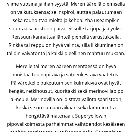
viime vuosina ja ihan syystä. Meren äärellä olemisella
on vaikutuksensa; se inspiroi, auttaa palautumaan
sekä rauhoittaa mieltä ja kehoa. Yhä useampikin
suuntaa saaristoon päiväreissulle tai jopa jää yöksi.
Reissuun kannattaa lähteä pienellä varustuksella.
Rinkka tai reppu on hyvä valinta, sillä liikkuminen on
tällöin vaivatonta ja kaikki oleellinen mahtuu mukaan.
Merelle tai meren ääreen mentäessä on hyvä
muistaa tuulenpitävä ja sateenkestävä vaatetus.
Päiväretkelle pukeutumisen kulmakiviä ovat hyvät
kengät, retkihousut, kuoritakki sekä merinovillapipo
ja -neule. Merinovilla on loistava valinta saaristoon,
koska se on samaan aikaan sekä lämmin että
hengittävä materiaali. Superyellow:n
pipovalikoimasta parhaimmat vaihtoehdot kesäiseen