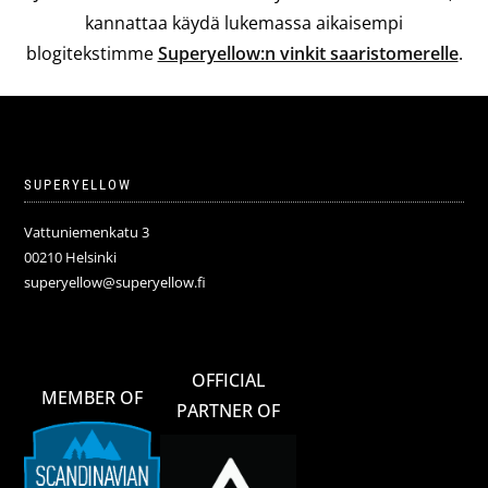
kannattaa käydä lukemassa aikaisempi
blogitekstimme
Superyellow:n vinkit saaristomerelle
.
SUPERYELLOW
Vattuniemenkatu 3
00210 Helsinki
superyellow@superyellow.fi
OFFICIAL
MEMBER OF
PARTNER OF