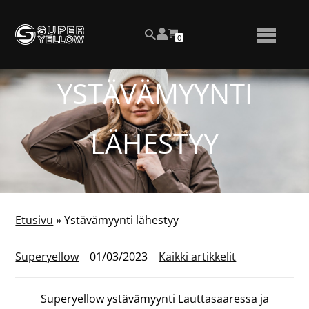
Siirry
Katso
sisältöön
OSTOSKORISSA
0
asiakastiliäsi
HAKU
NÄYTÄ
OLEVIEN
TUOTTEIDEN
LUKUMÄÄRÄ
TAI
YSTÄVÄMYYNTI
PIILOTA
VALIKKO
LÄHESTYY
Etusivu
»
Ystävämyynti lähestyy
Superyellow
01/03/2023
Kaikki artikkelit
Superyellow ystävämyynti Lauttasaaressa ja