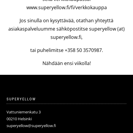
www.superyellow.fi/fi/verkkokauppa
Jos sinulla on kysyttävää, otathan yhteyttä
asiakaspalveluumme sähköpostitse superyellow (at)
superyellow.fi,
tai puhelimitse +358 50 3570987.
Nähdään ensi viikolla!
SUPERYELLOW
Vattuniemenkatu 3
00210 Helsinki
superyellow@superyellow.fi