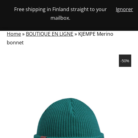
Skip
Free shipping in Finland straight to your
Ignorer
View
to
NUMBER
0
mailbox.
your
SEARCH
TOGGLE
OF
content
account
ITEMS
IN
MENU
CART
Home
»
BOUTIQUE EN LIGNE
»
KJEMPE Merino
bonnet
-50%