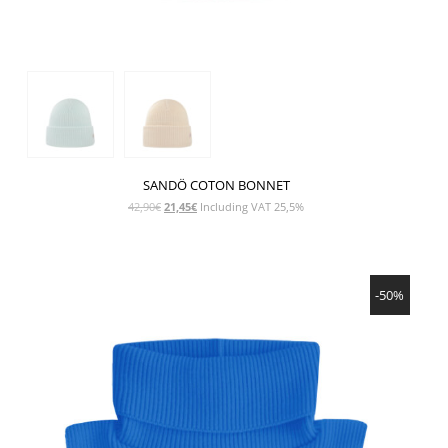
SANDÖ COTON BONNET
Le
Le
42,90
€
21,45
€
Including VAT 25,5%
prix
prix
initial
actuel
était :
est :
SHOW PRODUCT
42,90€.
21,45€.
-50%