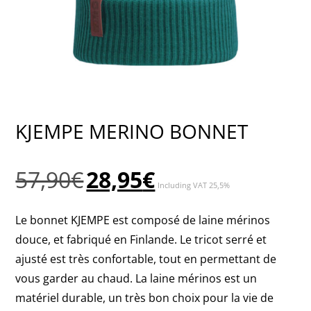
KJEMPE MERINO BONNET
Le
Le
57,90
€
28,95
€
Including VAT 25,5%
prix
prix
initial
actuel
Le bonnet KJEMPE est composé de laine mérinos
était :
est :
douce, et fabriqué en Finlande. Le tricot serré et
57,90€.
28,95€.
ajusté est très confortable, tout en permettant de
vous garder au chaud. La laine mérinos est un
matériel durable, un très bon choix pour la vie de