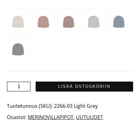
TUNTURI
LISÄÄ OSTOSKORIIN
Merinovillapipo
määrä
Tuotetunnus (SKU):
2266-03 Light Grey
Osastot:
MERINOVILLAPIPOT
,
UUTUUDET