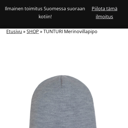
Siirry
Ilmainen toimitus Suomessa suoraan
Piilota tämä
Katso
sisältöön
OSTOSKORISSA
0
kotiin!
ilmoitus
asiakastiliäsi
HAKU
NÄYTÄ
OLEVIEN
TUOTTEIDEN
LUKUMÄÄRÄ
TAI
Etusivu
»
SHOP
»
TUNTURI Merinovillapipo
PIILOTA
VALIKKO