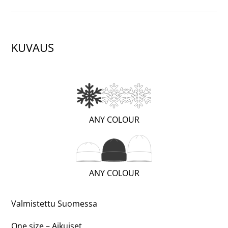
KUVAUS
(WARM;
ANY COLOUR
1
OF
3)
(REGULAR;
ANY COLOUR
2
OF
Valmistettu Suomessa
3)
One size – Aikuiset