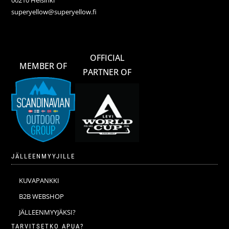
00210 Helsinki
superyellow@superyellow.fi
OFFICIAL
MEMBER OF
PARTNER OF
JÄLLEENMYYJILLE
KUVAPANKKI
B2B WEBSHOP
JÄLLEENMYYJÄKSI?
TARVITSETKO APUA?