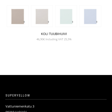
KOLI TUUBIHUIVI
46,90
€
Including VAT 25,5%
SUPERYELLOW
Vattuniemenkatu 3