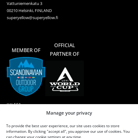
Vattuniemenkatu 3
00210 Helsinki, FINLAND
superyellow@superyellow.fi
OFFICIAL
MEMBER OF
PARTNER OF
HILFE?
Manage your privacy
AGB
To provide the best user experience, our site uses cookies to store
MERINOWOLLE
information. By clicking "accept all", you approve our use of cookies. You
can change your cookie settings at any time.