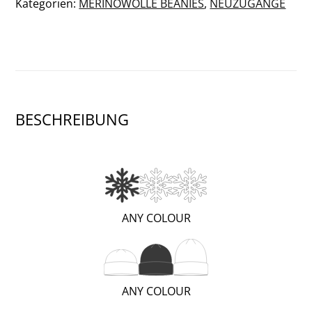
Kategorien:
MERINOWOLLE BEANIES
,
NEUZUGÄNGE
BESCHREIBUNG
(WARM;
ANY COLOUR
1
OF
3)
(REGULAR;
ANY COLOUR
2