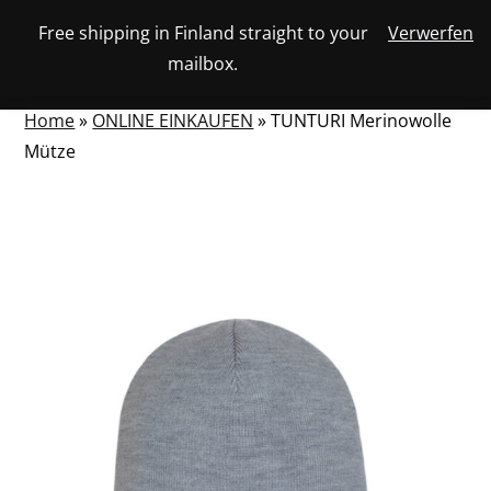
Skip
Free shipping in Finland straight to your
Verwerfen
View
to
NUMBER
0
mailbox.
your
SEARCH
TOGGLE
OF
content
account
ITEMS
IN
MENU
CART
Home
»
ONLINE EINKAUFEN
»
TUNTURI Merinowolle
Mütze