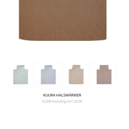
KUURA HALSWÄRMER
52,90
€
Including VAT 25,5%
SHOW PRODUCT