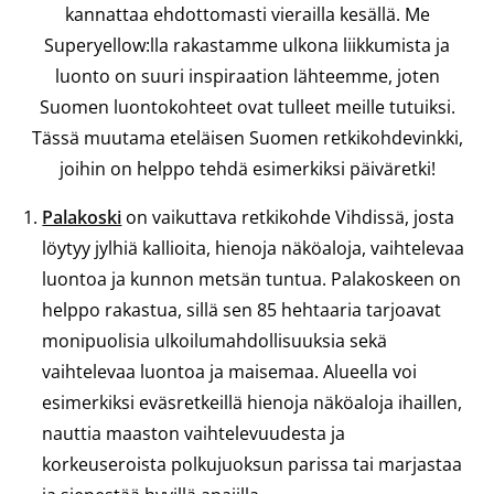
kannattaa ehdottomasti vierailla kesällä. Me
Superyellow:lla rakastamme ulkona liikkumista ja
luonto on suuri inspiraation lähteemme, joten
Suomen luontokohteet ovat tulleet meille tutuiksi.
Tässä muutama eteläisen Suomen retkikohdevinkki,
joihin on helppo tehdä esimerkiksi päiväretki!
Palakoski
on vaikuttava retkikohde Vihdissä, josta
löytyy jylhiä kallioita, hienoja näköaloja, vaihtelevaa
luontoa ja kunnon metsän tuntua. Palakoskeen on
helppo rakastua, sillä sen 85 hehtaaria tarjoavat
monipuolisia ulkoilumahdollisuuksia sekä
vaihtelevaa luontoa ja maisemaa. Alueella voi
esimerkiksi eväsretkeillä hienoja näköaloja ihaillen,
nauttia maaston vaihtelevuudesta ja
korkeuseroista polkujuoksun parissa tai marjastaa