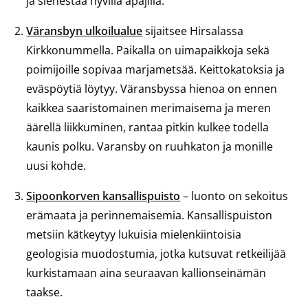
ja sienestää hyvillä apajilla.
Väransbyn ulkoilualue
sijaitsee Hirsalassa
Kirkkonummella. Paikalla on uimapaikkoja sekä
poimijoille sopivaa marjametsää. Keittokatoksia ja
eväspöytiä löytyy. Väransbyssa hienoa on ennen
kaikkea saaristomainen merimaisema ja meren
äärellä liikkuminen, rantaa pitkin kulkee todella
kaunis polku. Varansby on ruuhkaton ja monille
uusi kohde.
Sipoonkorven kansallispuisto
– luonto on sekoitus
erämaata ja perinnemaisemia. Kansallispuiston
metsiin kätkeytyy lukuisia mielenkiintoisia
geologisia muodostumia, jotka kutsuvat retkeilijää
kurkistamaan aina seuraavan kallionseinämän
taakse.