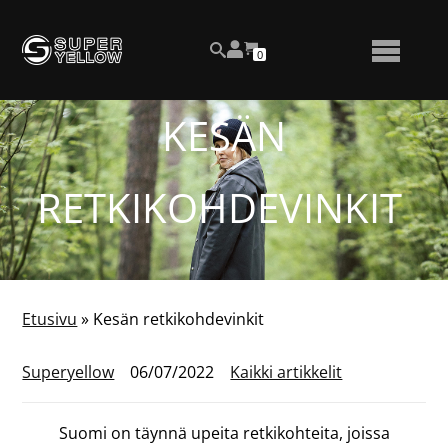
Siirry
Katso
sisältöön
OSTOSKORISSA
0
asiakastiliäsi
HAKU
NÄYTÄ
OLEVIEN
TUOTTEIDEN
LUKUMÄÄRÄ
TAI
KESÄN
PIILOTA
VALIKKO
RETKIKOHDEVINKIT
Etusivu
»
Kesän retkikohdevinkit
Superyellow
06/07/2022
Kaikki artikkelit
Suomi on täynnä upeita retkikohteita, joissa