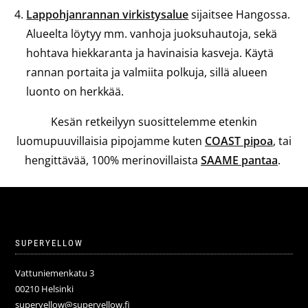
Lappohjanrannan virkistysalue
sijaitsee Hangossa.
Alueelta löytyy mm. vanhoja juoksuhautoja, sekä
hohtava hiekkaranta ja havinaisia kasveja. Käytä
rannan portaita ja valmiita polkuja, sillä alueen
luonto on herkkää.
Kesän retkeilyyn suosittelemme etenkin
luomupuuvillaisia pipojamme kuten
COAST pipoa
, tai
hengittävää, 100% merinovillaista
SAAME pantaa
.
SUPERYELLOW
Vattuniemenkatu 3
00210 Helsinki
superyellow@superyellow.fi