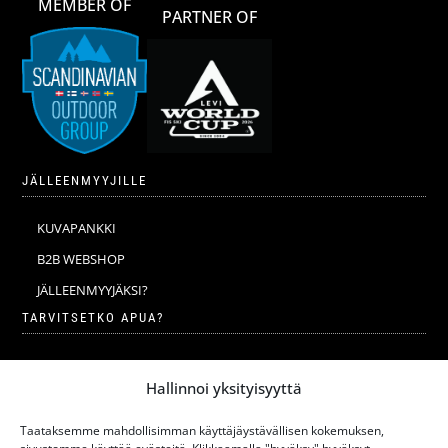
MEMBER OF
PARTNER OF
JÄLLEENMYYJILLE
KUVAPANKKI
B2B WEBSHOP
JÄLLEENMYYJÄKSI?
TARVITSETKO APUA?
VERKKOKAUPAN YLEISET EHDOT
Hallinnoi yksityisyyttä
MERINOVILLA
MERINOVILLAN PESU JA HOITO-OHJEET
Taataksemme mahdollisimman käyttäjäystävällisen kokemuksen,