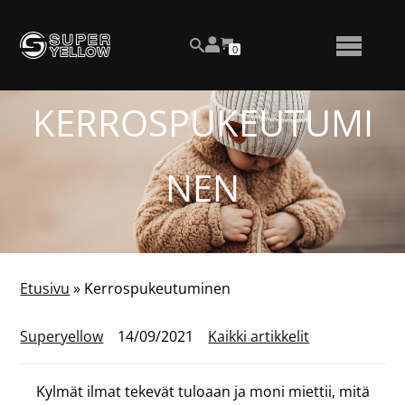
Siirry
Katso
sisältöön
OSTOSKORISSA
0
asiakastiliäsi
HAKU
NÄYTÄ
OLEVIEN
TUOTTEIDEN
LUKUMÄÄRÄ
TAI
KERROSPUKEUTUMI
PIILOTA
VALIKKO
NEN
Etusivu
»
Kerrospukeutuminen
Superyellow
14/09/2021
Kaikki artikkelit
Kylmät ilmat tekevät tuloaan ja moni miettii, mitä