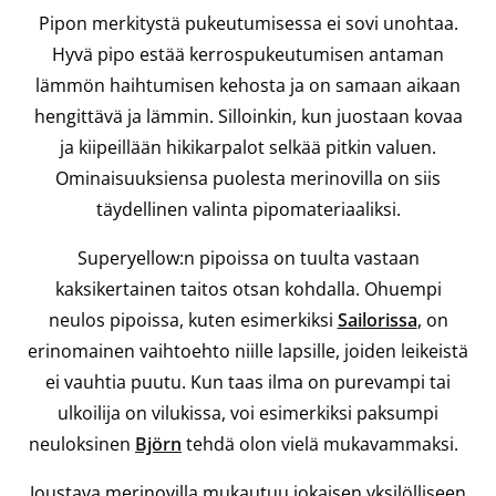
Pipon merkitystä pukeutumisessa ei sovi unohtaa.
Hyvä pipo estää kerrospukeutumisen antaman
lämmön haihtumisen kehosta ja on samaan aikaan
hengittävä ja lämmin. Silloinkin, kun juostaan kovaa
ja kiipeillään hikikarpalot selkää pitkin valuen.
Ominaisuuksiensa puolesta merinovilla on siis
täydellinen valinta pipomateriaaliksi.
Superyellow:n pipoissa on tuulta vastaan
kaksikertainen taitos otsan kohdalla. Ohuempi
neulos pipoissa, kuten esimerkiksi
Sailorissa
, on
erinomainen vaihtoehto niille lapsille, joiden leikeistä
ei vauhtia puutu. Kun taas ilma on purevampi tai
ulkoilija on vilukissa, voi esimerkiksi paksumpi
neuloksinen
Björn
tehdä olon vielä mukavammaksi.
Joustava merinovilla mukautuu jokaisen yksilölliseen