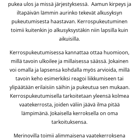
pukea ulos ja missä järjestyksessä. Aamun kirpeys ja
iltapäivän lämmin aurinko tekevät alkusyksyn
pukeutumisesta haastavan. Kerrospukeutuminen
toimii kuitenkin jo alkusyksystäkin niin lapsilla kuin
aikuisilla.
Kerrospukeutumisessa kannattaa ottaa huomioon,
millä tavoin ulkoilee ja millaisessa säässä. Jokainen
voi omalla ja lapsensa kohdalla myös arvioida, millä
tavoin keho esimerkiksi reagoi liikkumiseen tai
ylipäätään erilaisiin säihin ja pukeutua sen mukaan.
Kerrospukeutumisella tarkoitetaan yleensä kolmea
vaatekerrosta, joiden väliin jäävä ilma pitää
lämpimänä. Jokaisella kerroksella on oma
tarkoituksensa.
Merinovilla toimii alimmaisena vaatekerroksena