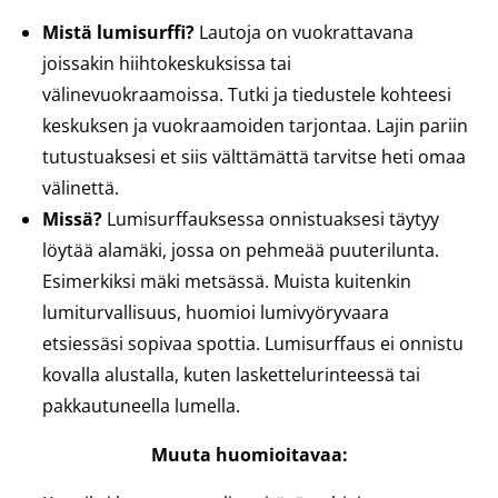
Mistä lumisurffi?
Lautoja on vuokrattavana
joissakin hiihtokeskuksissa tai
välinevuokraamoissa. Tutki ja tiedustele kohteesi
keskuksen ja vuokraamoiden tarjontaa. Lajin pariin
tutustuaksesi et siis välttämättä tarvitse heti omaa
välinettä.
Missä?
Lumisurffauksessa onnistuaksesi täytyy
löytää alamäki, jossa on pehmeää puuterilunta.
Esimerkiksi mäki metsässä. Muista kuitenkin
lumiturvallisuus, huomioi lumivyöryvaara
etsiessäsi sopivaa spottia. Lumisurffaus ei onnistu
kovalla alustalla, kuten laskettelurinteessä tai
pakkautuneella lumella.
Muuta huomioitavaa: