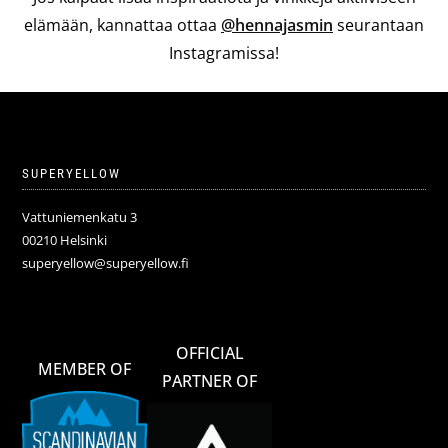
elämään, kannattaa ottaa
@hennajasmin
seurantaan
Instagramissa!
SUPERYELLOW
Vattuniemenkatu 3
00210 Helsinki
superyellow@superyellow.fi
OFFICIAL
MEMBER OF
PARTNER OF