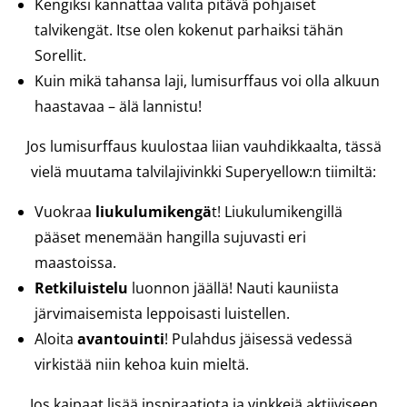
Kengiksi kannattaa valita pitävä pohjaiset
talvikengät. Itse olen kokenut parhaiksi tähän
Sorellit.
Kuin mikä tahansa laji, lumisurffaus voi olla alkuun
haastavaa – älä lannistu!
Jos lumisurffaus kuulostaa liian vauhdikkaalta, tässä
vielä muutama talvilajivinkki Superyellow:n tiimiltä:
Vuokraa
liukulumikengä
t! Liukulumikengillä
pääset menemään hangilla sujuvasti eri
maastoissa.
Retkiluistelu
luonnon jäällä! Nauti kauniista
järvimaisemista leppoisasti luistellen.
Aloita
avantouinti
! Pulahdus jäisessä vedessä
virkistää niin kehoa kuin mieltä.
Jos kaipaat lisää inspiraatiota ja vinkkejä aktiiviseen