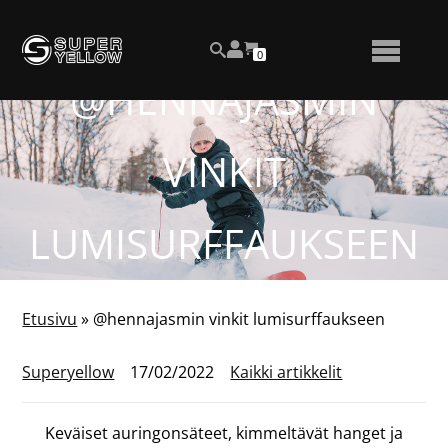
Siirry
Katso
sisältöön
OSTOSKORISSA
0
asiakastiliäsi
HAKU
NÄYTÄ
OLEVIEN
TUOTTEIDEN
@HENNAJASMIN
LUKUMÄÄRÄ
TAI
PIILOTA
VINKIT
VALIKKO
LUMISURFFAUKSEEN
Etusivu
»
@hennajasmin vinkit lumisurffaukseen
Superyellow
17/02/2022
Kaikki artikkelit
Keväiset auringonsäteet, kimmeltävät hanget ja