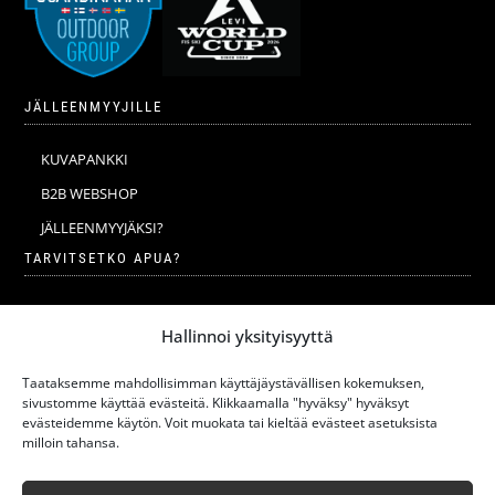
JÄLLEENMYYJILLE
KUVAPANKKI
B2B WEBSHOP
JÄLLEENMYYJÄKSI?
TARVITSETKO APUA?
VERKKOKAUPAN YLEISET EHDOT
Hallinnoi yksityisyyttä
MERINOVILLA
MERINOVILLAN PESU JA HOITO-OHJEET
Taataksemme mahdollisimman käyttäjäystävällisen kokemuksen,
sivustomme käyttää evästeitä. Klikkaamalla "hyväksy" hyväksyt
KOKOTAULUKKO
evästeidemme käytön. Voit muokata tai kieltää evästeet asetuksista
milloin tahansa.
VASTUULLISUUS
UUSIMMAT ARTIKKELIT