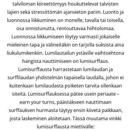
talviloman kiireettömyys houkuttelevat talvisten
lajien sekä stressittömän ajanvieton pariin. Luonto ja
luonnossa liikkuminen on monelle, tavalla tai toisella,
osa onnistunutta, rentouttavaa hiihtolomaa.
Luonnossa liikkumiseen löytyy varmasti jokaiselle
mieleinen tapa ja välineitäkin on tarjolla suksista aina
liukulumikenkiin. Lumilautailun ystäville vaihtoehtona
hangista nauttimiseen on lumisurffaus.
Lumisurffausta harrastetaan lumilaudan ja
surffilaudan yhdistelmän tapaisella laudalla, johon ei
kuitenkaan lumilaudasta poiketen tarvita ollenkaan
siteitä. Lumisurffauksessa pätee usein periaate –
earn your turns, päästäkseen nauttimaan
surffauksen hurmasta täytyy ensin kiivetä paikkaan,
josta laskeminen aloitetaan. Tässä muutama vinkki
lumisurffausta miettivälle: