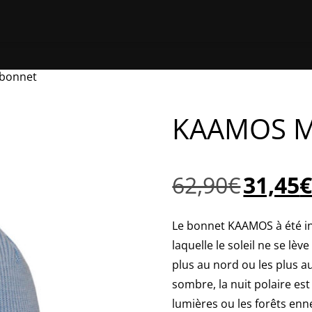
ACCUEIL
BOUTIQUE EN LIGNE
TROUVER UNE BOUTIQUE
Á PR
bonnet
KAAMOS M
Le
62,90
€
31,45
prix
initial
Le bonnet KAAMOS à été ins
était :
laquelle le soleil ne se lèv
62,90€.
plus au nord ou les plus a
sombre, la nuit polaire est
lumières ou les forêts enn