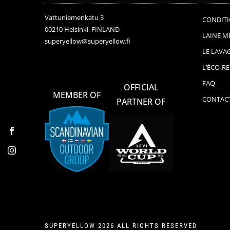
Vattuniemenkatu 3
CONDITI
00210 Helsinki, FINLAND
LAINE M
superyellow@superyellow.fi
LE LAVA
L’ÉCO-R
FAQ
OFFICIAL
MEMBER OF
CONTAC
PARTNER OF
Facebook
Instagram
SUPERYELLOW 2026 ALL RIGHTS RESERVED