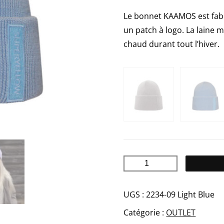
Le bonnet KAAMOS est fabr
un patch à logo. La laine 
chaud durant tout l’hiver.
quantité
de
KAAMOS
UGS :
2234-09 Light Blue
Merino
Catégorie :
OUTLET
bonnet