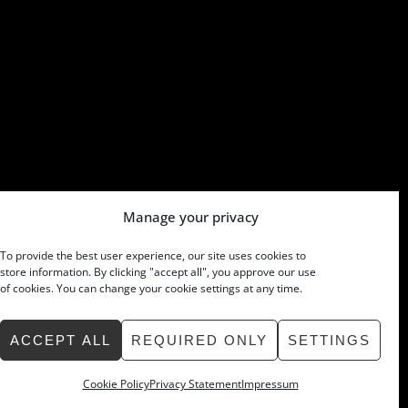
Manage your privacy
To provide the best user experience, our site uses cookies to
store information. By clicking "accept all", you approve our use
of cookies. You can change your cookie settings at any time.
ACCEPT ALL
REQUIRED ONLY
SETTINGS
Cookie Policy
Privacy Statement
Impressum
»
Back