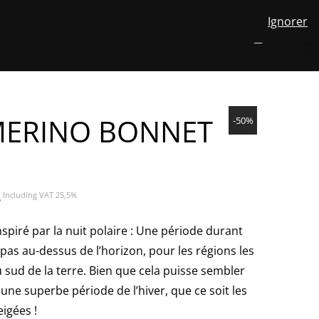
Ignorer
View
OPOS DE NOUS
LAINE MÉRINOS
CONTACT
FR
NUMBER
0
your
TOGGLE
SEARCH
OF
account
ITEMS
IN
SUBMENU
CART
FOR
FR
ERINO BONNET
-50%
Le
€
Including VAT 25,5%
prix
actuel
piré par la nuit polaire : Une période durant
est :
e pas au-dessus de l’horizon, pour les régions les
31,45€.
u sud de la terre. Bien que cela puisse sembler
 une superbe période de l’hiver, que ce soit les
eigées !