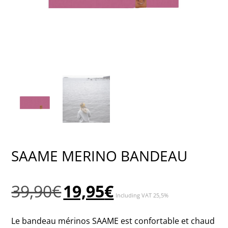
SAAME MERINO BANDEAU
Le
Le
39,90
€
19,95
€
Including VAT 25,5%
prix
prix
initial
actuel
Le bandeau mérinos SAAME est confortable et chaud
était :
est :