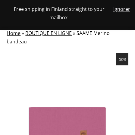
Skip
Free shipping in Finland straight to your
Ignorer
View
to
NUMBER
0
mailbox.
your
SEARCH
TOGGLE
OF
content
account
ITEMS
IN
MENU
CART
Home
»
BOUTIQUE EN LIGNE
»
SAAME Merino
bandeau
-50%