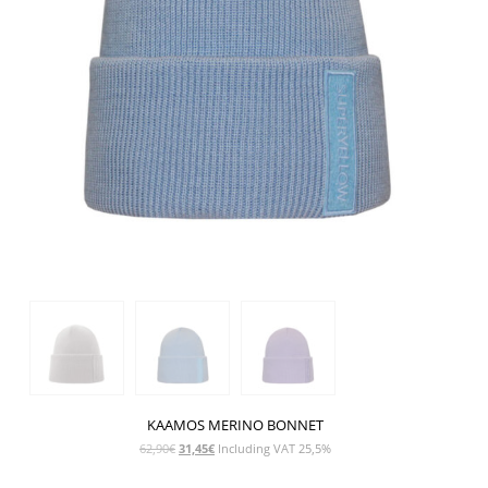
KAAMOS MERINO BONNET
Le
Le
62,90
€
31,45
€
Including VAT 25,5%
prix
prix