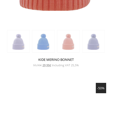
KIDE MERINO BONNET
Le
Le
59,90
€
29,95
€
Including VAT 25,5%
prix
prix
initial
actuel
était :
est :
SHOW PRODUCT
59,90€.
29,95€.
-50%