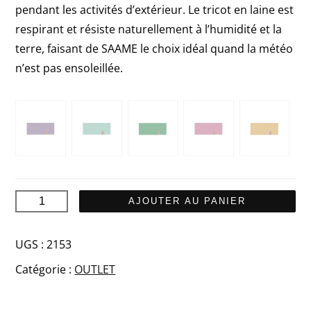
pendant les activités d’extérieur. Le tricot en laine est
39,90€.
19,95€.
respirant et résiste naturellement à l’humidité et la
terre, faisant de SAAME le choix idéal quand la météo
n’est pas ensoleillée.
quantité
AJOUTER AU PANIER
de
SAAME
UGS :
2153
Merino
Catégorie :
OUTLET
bandeau