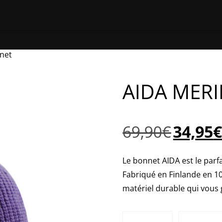
ACCUEIL
BOUTIQUE EN LIGNE
TROUVER UNE BOUTIQUE
Á PR
net
AIDA MER
Le
69,90
€
34,95
prix
initial
Le bonnet AIDA est le parfa
était :
Fabriqué en Finlande en 10
69,90€.
matériel durable qui vous 