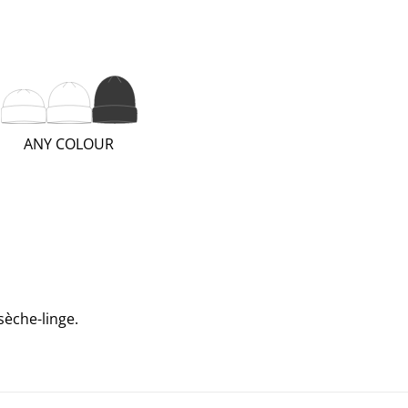
(TALL;
ANY COLOUR
3
OF
3)
 sèche-linge.