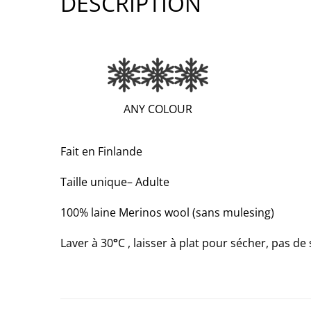
DESCRIPTION
(EXTRA
ANY COLOUR
WARM;
3
Fait en Finlande
OF
Taille unique– Adulte
3)
100% laine Merinos wool (sans mulesing)
Laver à 30
°
C , laisser à plat pour sécher, pas de