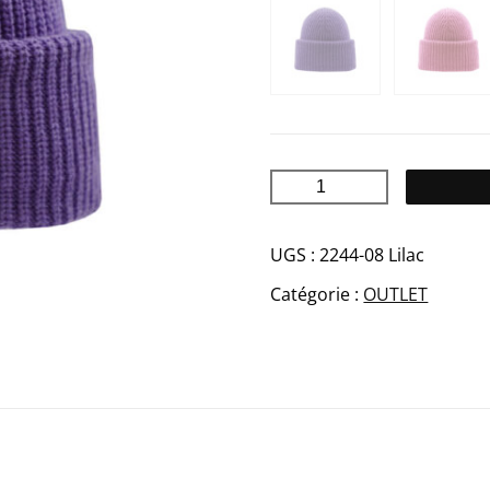
quantité
de
AIDA
UGS :
2244-08 Lilac
Merino
Catégorie :
OUTLET
bonnet