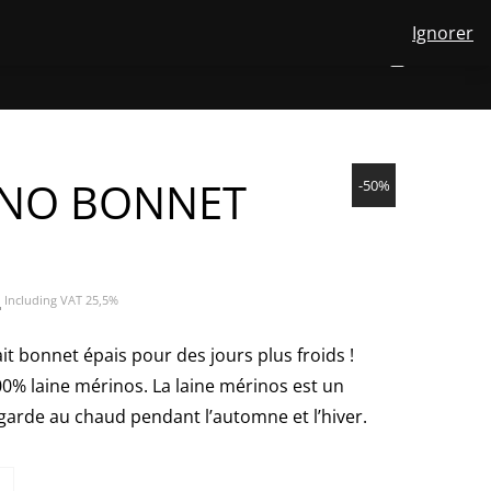
Ignorer
View
OPOS DE NOUS
LAINE MÉRINOS
CONTACT
FR
NUMBER
0
your
TOGGLE
SEARCH
OF
account
ITEMS
IN
SUBMENU
CART
FOR
FR
INO BONNET
-50%
Le
€
Including VAT 25,5%
prix
actuel
it bonnet épais pour des jours plus froids !
est :
0% laine mérinos. La laine mérinos est un
34,95€.
garde au chaud pendant l’automne et l’hiver.