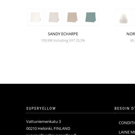
SANDY ECHARPE
NOR
109,90
€
Including VAT 25,5%
69,
SUPERYELLOW
BESOIN D
Vattuniemenkatu 3
CONDITI
00210 Helsinki, FINLAND
LAINE M