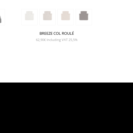
BREEZE COL ROULÉ
62,90
€
Including VAT 25,5%