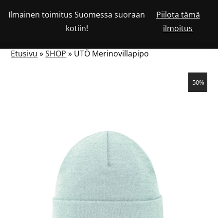
Siirry
Ilmainen toimitus Suomessa suoraan
Piilota tämä
Katso
sisältöön
OSTOSKORISSA
0
kotiin!
ilmoitus
asiakastiliäsi
HAKU
NÄYTÄ
OLEVIEN
TUOTTEIDEN
LUKUMÄÄRÄ
TAI
Etusivu
»
SHOP
»
UTÖ Merinovillapipo
PIILOTA
VALIKKO
-50%