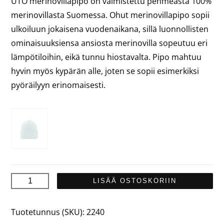
UTÖ merinovillapipo on valmistettu pehmeästä 100%
merinovillasta Suomessa. Ohut merinovillapipo sopii
ulkoiluun jokaisena vuodenaikana, sillä luonnollisten
ominaisuuksiensa ansiosta merinovilla sopeutuu eri
lämpötiloihin, eikä tunnu hiostavalta. Pipo mahtuu
hyvin myös kypärän alle, joten se sopii esimerkiksi
pyöräilyyn erinomaisesti.
UTÖ
LISÄÄ OSTOSKORIIN
Merinovillapipo
määrä
Tuotetunnus (SKU):
2240