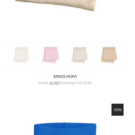
KINOS HUIVI
Alkuperäinen
Nykyinen
89,90
€
44,95
€
Including VAT 25,5%
hinta
hinta
oli:
on:
89,90€.
44,95€.
NÄYTÄ TUOTE
-50%