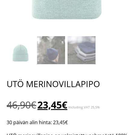
UTÖ MERINOVILLAPIPO
Alkuperäinen
Nykyinen
46,90
€
23,45
€
Including VAT 25,5%
hinta
hinta
oli:
on:
30 päivän alin hinta:
23,45
€
46,90€.
23,45€.