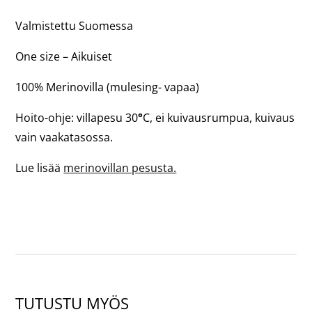
2
OF
Valmistettu Suomessa
3)
One size – Aikuiset
100% Merinovilla (mulesing- vapaa)
Hoito-ohje: villapesu 30
°
C, ei kuivausrumpua, kuivaus
vain vaakatasossa.
Lue lisää
merinovillan pesusta.
TUTUSTU MYÖS