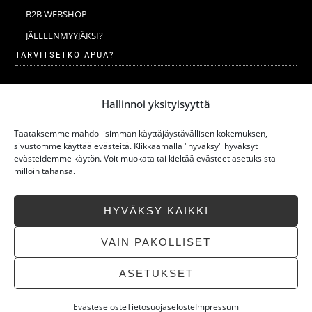
B2B WEBSHOP
JÄLLEENMYYJÄKSI?
TARVITSETKO APUA?
VERKKOKAUPAN YLEISET EHDOT
Hallinnoi yksityisyyttä
MERINOVILLA
MERINOVILLAN PESU JA HOITO-OHJEET
Taataksemme mahdollisimman käyttäjäystävällisen kokemuksen,
sivustomme käyttää evästeitä. Klikkaamalla "hyväksy" hyväksyt
KOKOTAULUKKO
evästeidemme käytön. Voit muokata tai kieltää evästeet asetuksista
milloin tahansa.
VASTUULLISUUS
UUSIMMAT ARTIKKELIT
HYVÄKSY KAIKKI
USEIN KYSYTYT KYSYMYKSET
OTA YHTEYTTÄ
VAIN PAKOLLISET
ASETUKSET
Evästeseloste
Tietosuojaseloste
Impressum
»
Takaisi