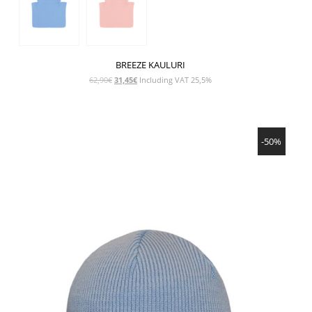
BREEZE KAULURI
Alkuperäinen
Nykyinen
62,90
€
31,45
€
Including VAT 25,5%
hinta
hinta
oli:
on:
62,90€.
31,45€.
NÄYTÄ TUOTE
-50%