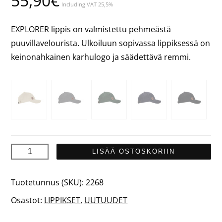
55,90
€
Including VAT 25,5%
EXPLORER lippis on valmistettu pehmeästä
puuvillavelourista. Ulkoiluun sopivassa lippiksessä on
keinonahkainen karhulogo ja säädettävä remmi.
EXPLORER
LISÄÄ OSTOSKORIIN
Lippis
määrä
Tuotetunnus (SKU):
2268
Osastot:
LIPPIKSET
,
UUTUUDET