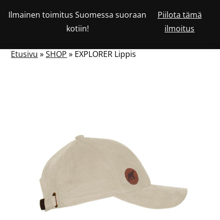
Siirry
Ilmainen toimitus Suomessa suoraan
Piilota tämä
Katso
sisältöön
OSTOSKORISSA
0
kotiin!
ilmoitus
asiakastiliäsi
HAKU
NÄYTÄ
OLEVIEN
TUOTTEIDEN
LUKUMÄÄRÄ
TAI
Etusivu
»
SHOP
»
EXPLORER Lippis
PIILOTA
VALIKKO