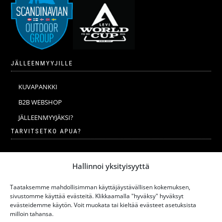
JÄLLEENMYYJILLE
KUVAPANKKI
B2B WEBSHOP
JÄLLEENMYYJÄKSI?
TARVITSETKO APUA?
VERKKOKAUPAN YLEISET EHDOT
Hallinnoi yksityisyyttä
MERINOVILLA
MERINOVILLAN PESU JA HOITO-OHJEET
Taataksemme mahdollisimman käyttäjäystävällisen kokemuksen,
sivustomme käyttää evästeitä. Klikkaamalla "hyväksy" hyväksyt
KOKOTAULUKKO
evästeidemme käytön. Voit muokata tai kieltää evästeet asetuksista
milloin tahansa.
VASTUULLISUUS