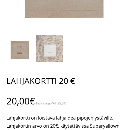
LAHJAKORTTI 20 €
20,00
€
Including VAT 25,5%
Lahjakortti on loistava lahjaidea pipojen ystäville.
Lahjakortin arvo on 20€, käytettävissä Superyellown