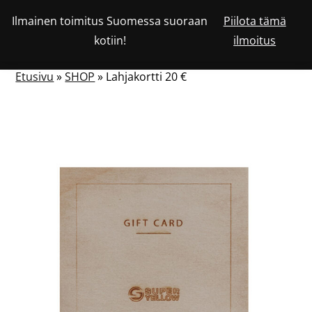
Siirry
Ilmainen toimitus Suomessa suoraan
Piilota tämä
Katso
sisältöön
OSTOSKORISSA
0
kotiin!
ilmoitus
asiakastiliäsi
HAKU
NÄYTÄ
OLEVIEN
TUOTTEIDEN
LUKUMÄÄRÄ
TAI
Etusivu
»
SHOP
»
Lahjakortti 20 €
PIILOTA
VALIKKO