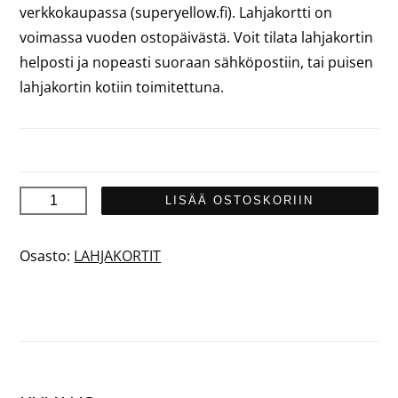
verkkokaupassa (superyellow.fi). Lahjakortti on
voimassa vuoden ostopäivästä. Voit tilata lahjakortin
helposti ja nopeasti suoraan sähköpostiin, tai puisen
lahjakortin kotiin toimitettuna.
Lahjakortti
LISÄÄ OSTOSKORIIN
20
€
Osasto:
LAHJAKORTIT
määrä