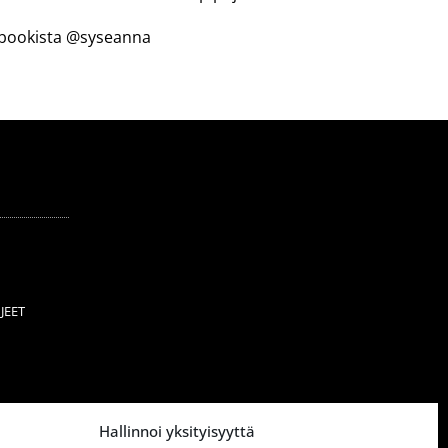
cebookista @syseanna
JEET
Hallinnoi yksityisyyttä