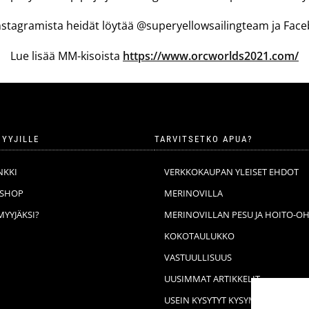
. Instagramista heidät löytää @superyellowsailingteam ja Fa
Lue lisää MM-kisoista
https://www.orcworlds2021.com/
YYJILLE
TARVITSETKO APUA?
NKKI
VERKKOKAUPAN YLEISET EHDOT
BSHOP
MERINOVILLA
MYYJÄKSI?
MERINOVILLAN PESU JA HOITO-OH
KOKOTAULUKKO
VASTUULLISUUS
UUSIMMAT ARTIKKELIT
USEIN KYSYTYT KYSYMYKSET