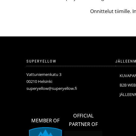
Onnittelut tiimille
SUPERYELLOW
JÄLLEENM
Vattuniemenkatu 3
KUVAPA
00210 Helsinki
B2B WE
superyellow@superyellow.fi
JÄLLEEN
OFFICIAL
MEMBER OF
PARTNER OF