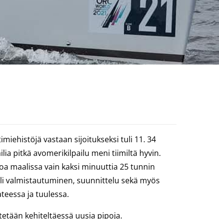
iehistöjä vastaan sijoitukseksi tuli 11. 34
ia pitkä avomerikilpailu meni tiimiltä hyvin.
eroa maalissa vain kaksi minuuttia 25 tunnin
oli valmistautuminen, suunnittelu sekä myös
teessa ja tuulessa.
etään kehiteltäessä uusia pipoja.