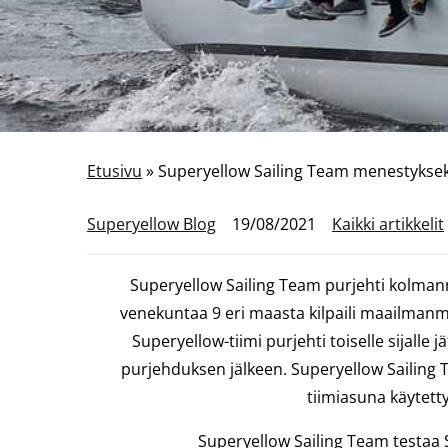
Etusivu
»
Superyellow Sailing Team menestyks
Superyellow Blog
19/08/2021
Kaikki artikkelit
Superyellow Sailing Team purjehti kolmanne
venekuntaa 9 eri maasta kilpaili maailmanmes
Superyellow-tiimi purjehti toiselle sijalle
purjehduksen jälkeen. Superyellow Sailing 
tiimiasuna käytett
Superyellow Sailing Team testaa 