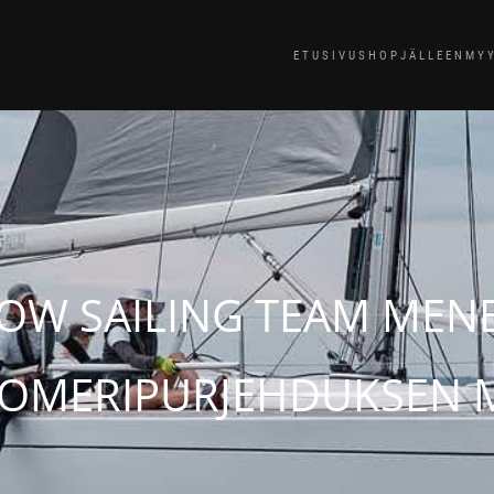
ETUSIVU
SHOP
JÄLLEENMY
OW SAILING TEAM MEN
OMERIPURJEHDUKSEN