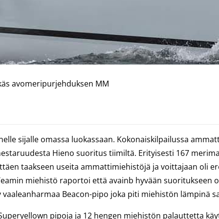
ekäs avomeripurjehduksen MM
lle sijalle omassa luokassaan. Kokonaiskilpailussa ammattim
taruudesta Hieno suoritus tiimiltä. Erityisesti 167 merimail
 jättäen taakseen useita ammattimiehistöjä ja voittajaan oli 
Teamin miehistö raportoi että avainb hyvään suoritukseen 
y vaaleanharmaa Beacon-pipo joka piti miehistön lämpinä sa
Superyellown pipoja ja 12 hengen miehistön palauttetta käyt