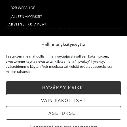
B2B WEBSHOP
JÄLLEENMYYJÄKSI?
TARVITSETKO APUA?
VERKKOKAUPAN YLEISET EHDOT
Hallinnoi yksityisyyttä
MERINOVILLA
MERINOVILLAN PESU JA HOITO-OHJEET
Taataksemme mahdollisimman käyttäjäystävällisen kokemuksen,
sivustomme käyttää evästeitä. Klikkaamalla "hyväksy" hyväksyt
KOKOTAULUKKO
evästeidemme käytön. Voit muokata tai kieltää evästeet asetuksista
milloin tahansa.
VASTUULLISUUS
UUSIMMAT ARTIKKELIT
HYVÄKSY KAIKKI
USEIN KYSYTYT KYSYMYKSET
OTA YHTEYTTÄ
VAIN PAKOLLISET
ASETUKSET
Evästeseloste
Tietosuojaseloste
Impressum
»