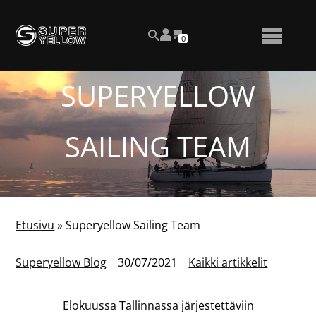
Siirry
Katso
sisältöön
OSTOSKORISSA
0
asiakastiliäsi
HAKU
NÄYTÄ
OLEVIEN
TUOTTEIDEN
LUKUMÄÄRÄ
TAI
SUPERYELLOW
PIILOTA
VALIKKO
SAILING TEAM
Etusivu
»
Superyellow Sailing Team
Superyellow Blog
30/07/2021
Kaikki artikkelit
Elokuussa Tallinnassa järjestettäviin