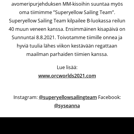
avomeripurjehduksen MM-kisoihin suuntaa myös
oma tiimimme ”Superyellow Sailing Team”.
Superyellow Sailing Team kilpailee B-luokassa reilun
40 muun veneen kanssa. Ensimmäinen kisapäivä on
Sunnuntai 8.8.2021. Toivotamme tiimille onnea ja
hyviä tuulia lähes viikon kestävään regattaan
maailman parhaiden tiimien kanssa.
Lue lisää:
www.orcworlds2021.com
Instagram:
@superyellowsailingteam
Facebook:
@syseanna