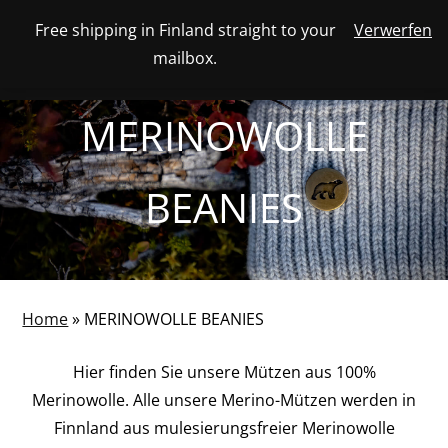
Skip
Free shipping in Finland straight to your
Verwerfen
View
to
NUMBER
0
mailbox.
your
SEARCH
TOGGLE
OF
content
account
ITEMS
IN
MENU
CART
MERINOWOLLE
BEANIES
Home
»
MERINOWOLLE BEANIES
Hier finden Sie unsere Mützen aus 100%
Merinowolle. Alle unsere Merino-Mützen werden in
Finnland aus mulesierungsfreier Merinowolle