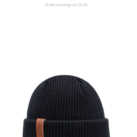
59,90
€
Including VAT 25,5%
SHOW PRODUCT