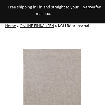
Skip
Free shipping in Finland straight to your
Verwerfen
View
to
NUMBER
0
mailbox.
your
SEARCH
TOGGLE
OF
content
account
ITEMS
IN
MENU
CART
Home
»
ONLINE EINKAUFEN
»
KOLI Röhrenschal