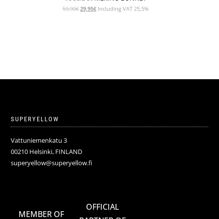
Le
Le
59,90
€
29,95
€
Including VAT 25,5%
prix
prix
initial
actuel
était :
est :
59,90€.
29,95€.
SUPERYELLOW
Vattuniemenkatu 3
00210 Helsinki, FINLAND
superyellow@superyellow.fi
OFFICIAL
MEMBER OF