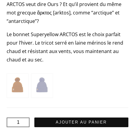
ARCTOS veut dire Ours ? Et qu’il provient du même
59,90€.
29,95€.
mot grecque ἄρκτος [arktos], comme “arctique” et
“antarctique”?
Le bonnet Superyellow ARCTOS est le choix parfait
pour l’hiver. Le tricot serré en laine mérinos le rend
chaud et résistant aux vents, vous maintenant au
chaud et au sec.
quantité
AJOUTER AU PANIER
de