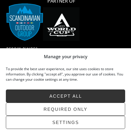
PARTNER OF
BESOIN D’AIDE?
Manage your privacy
CONDITIONS GENERAL DE VENTES
To provide the best user experience, our site uses cookies to store
LAINE MÉRINOS
information. By clicking "accept all", you approve our use of cookies. You
can change your cookie settings at any time.
LE LAVAGE DE LA LAINE MÉRINOS
L’ÉCO-RESPONSABILITÉ
ACCEPT ALL
FAQ
CONTACT
REQUIRED ONLY
SETTINGS