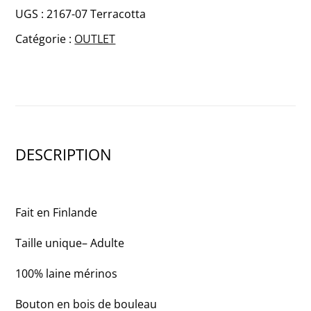
ARCTOS
UGS :
2167-07 Terracotta
Merino
Catégorie :
OUTLET
bonnet
DESCRIPTION
Fait en Finlande
Taille unique– Adulte
100% laine mérinos
Bouton en bois de bouleau