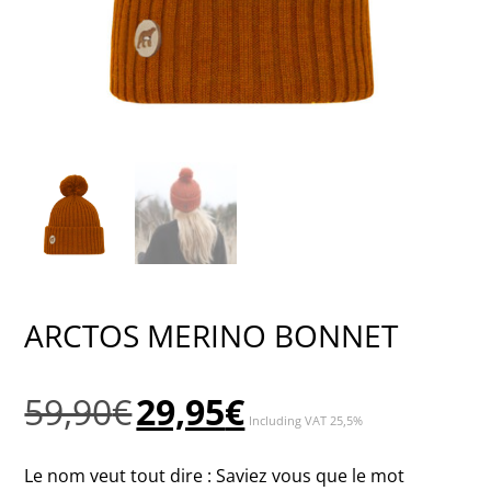
ARCTOS MERINO BONNET
Le
Le
59,90
€
29,95
€
Including VAT 25,5%
prix
prix
initial
actuel
Le nom veut tout dire : Saviez vous que le mot
était :
est :