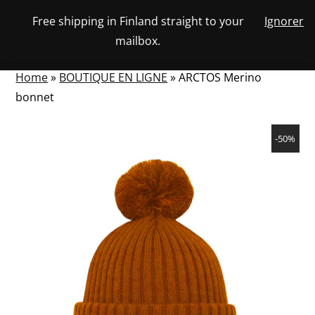
Skip
Free shipping in Finland straight to your
Ignorer
View
to
NUMBER
0
mailbox.
your
SEARCH
TOGGLE
OF
content
account
ITEMS
IN
MENU
CART
Home
»
BOUTIQUE EN LIGNE
»
ARCTOS Merino
bonnet
-50%