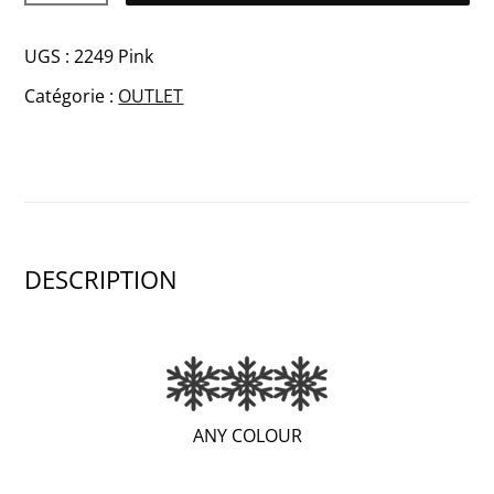
de
INES
UGS :
2249 Pink
Merino
Catégorie :
OUTLET
bandeau
DESCRIPTION
(EXTRA
ANY COLOUR
WARM;