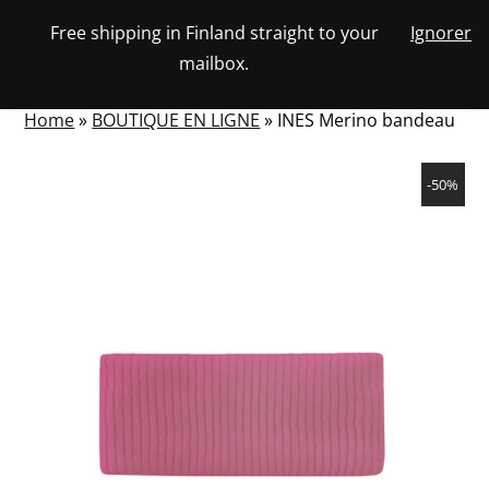
Skip
Free shipping in Finland straight to your
Ignorer
View
to
NUMBER
0
mailbox.
your
SEARCH
TOGGLE
OF
content
account
ITEMS
IN
MENU
CART
Home
»
BOUTIQUE EN LIGNE
»
INES Merino bandeau
-50%