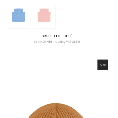
BREEZE COL ROULÉ
Le
Le
62,90
€
31,45
€
Including VAT 25,5%
prix
prix
initial
actuel
était :
est :
SHOW PRODUCT
62,90€.
31,45€.
-50%