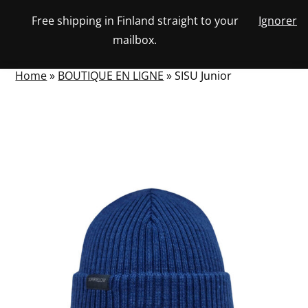
Skip
Free shipping in Finland straight to your
Ignorer
View
to
NUMBER
0
mailbox.
your
SEARCH
TOGGLE
OF
content
account
ITEMS
IN
MENU
CART
Home
»
BOUTIQUE EN LIGNE
»
SISU Junior