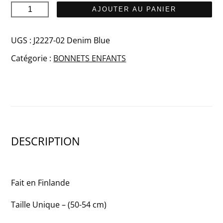
quantité
AJOUTER AU PANIER
de
SISU
UGS :
J2227-02 Denim Blue
Junior
Catégorie :
BONNETS ENFANTS
DESCRIPTION
Fait en Finlande
Taille Unique – (50-54 cm)