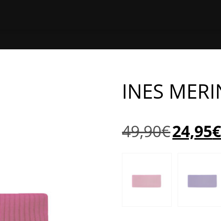
ETUSIVU
SHOP
JÄLLEENMY
INES MER
Alkuperäine
49,90
€
24,95
hinta
oli:
49,90€.