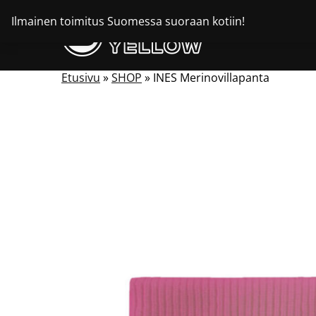
Siirry
Ilmainen toimitus Suomessa suoraan kotiin!
sisältöön
Etusivu
»
SHOP
»
INES Merinovillapanta