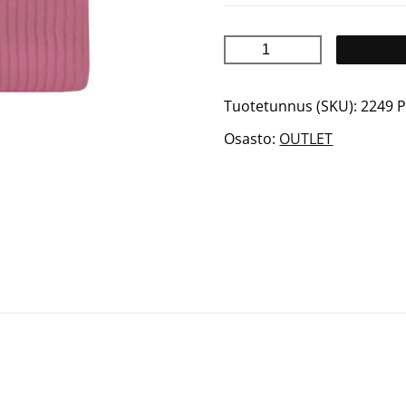
INES
Merinovillapanta
määrä
Tuotetunnus (SKU):
2249 P
Osasto:
OUTLET