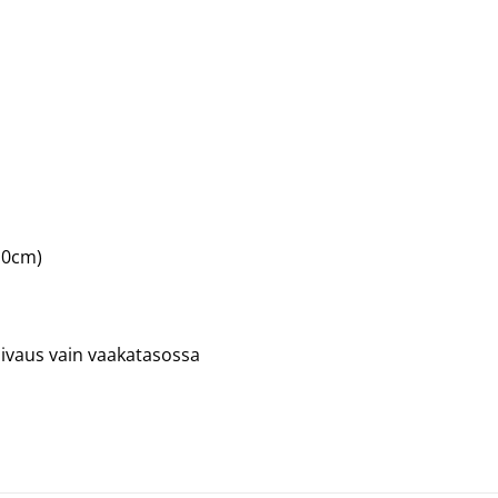
10cm)
uivaus vain vaakatasossa