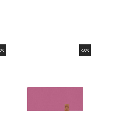
NÄYTÄ TUOTE
50%
-50%