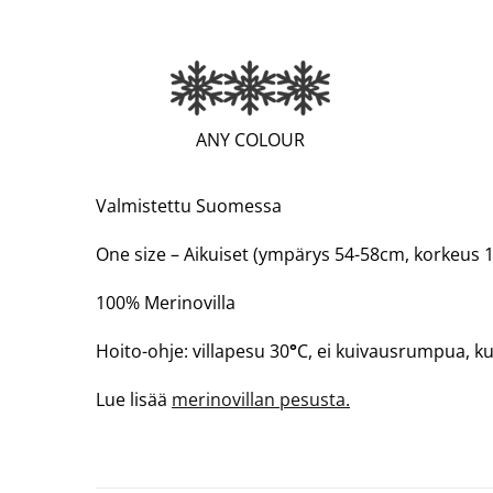
(EXTRA
ANY COLOUR
WARM;
3
Valmistettu Suomessa
OF
One size – Aikuiset (ympärys 54-58cm, korkeus 
3)
100% Merinovilla
Hoito-ohje: villapesu 30
°
C, ei kuivausrumpua, k
Lue lisää
merinovillan pesusta.