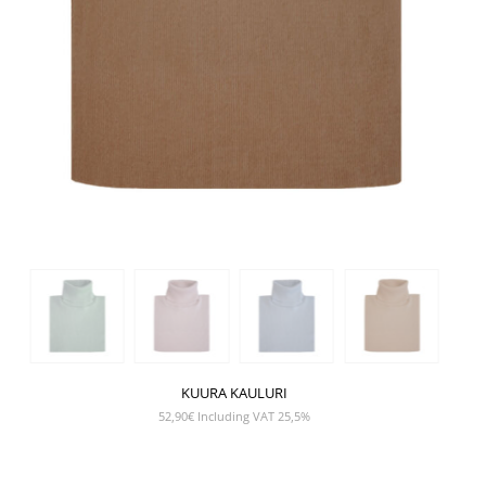
KUURA KAULURI
52,90
€
Including VAT 25,5%