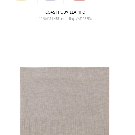
COAST PUUVILLAPIPO
Alkuperäinen
Nykyinen
42,90
€
21,45
€
Including VAT 25,5%
hinta
hinta
oli:
on:
42,90€.
21,45€.
NÄYTÄ TUOTE