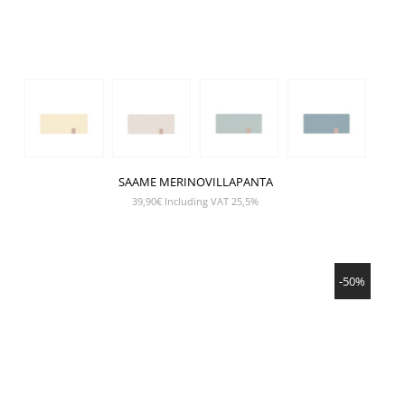
SAAME MERINOVILLAPANTA
39,90
€
Including VAT 25,5%
NÄYTÄ TUOTE
-50%