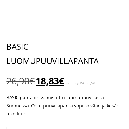
BASIC
LUOMUPUUVILLAPANTA
Alkuperäinen
Nykyinen
26,90
€
18,83
€
Including VAT 25,5%
hinta
hinta
oli:
on:
BASIC panta on valmistettu luomupuuvillasta
26,90€.
18,83€.
Suomessa. Ohut puuvillapanta sopii kevään ja kesän
ulkoiluun.