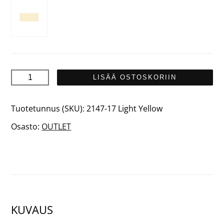
BASIC
LISÄÄ OSTOSKORIIN
Luomupuuvillapanta
määrä
Tuotetunnus (SKU):
2147-17 Light Yellow
Osasto:
OUTLET
KUVAUS