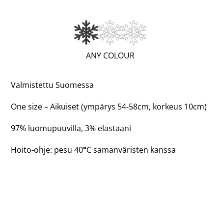
(WARM;
ANY COLOUR
1
OF
Valmistettu Suomessa
3)
One size – Aikuiset (ympärys 54-58cm, korkeus 10cm)
97% luomupuuvilla, 3% elastaani
Hoito-ohje: pesu 40
°
C samanväristen kanssa