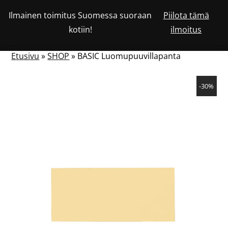
Siirry
Ilmainen toimitus Suomessa suoraan
Piilota tämä
Katso
sisältöön
OSTOSKORISSA
0
kotiin!
ilmoitus
asiakastiliäsi
HAKU
NÄYTÄ
OLEVIEN
TUOTTEIDEN
LUKUMÄÄRÄ
TAI
Etusivu
»
SHOP
»
BASIC Luomupuuvillapanta
PIILOTA
VALIKKO
-30%