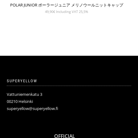
POLAR JUNIOR ポーラージュニア メリノウールニットキャップ
49,90
€
Including VAT 25,5%
SUPERYELLOW
Vattuniemenkatu 3
00210 Helsinki
superyellow@superyellow.fi
OFFICIAL