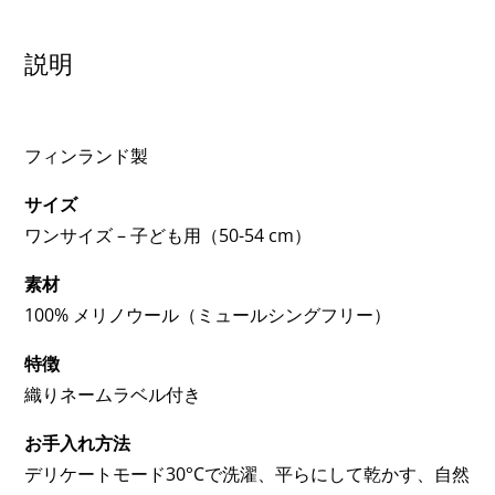
メ
リ
説明
ノ
ウ
ー
フィンランド製
ル
ニ
サイズ
ッ
ワンサイズ – 子ども用（50-54 cm）
ト
素材
キ
100% メリノウール（ミュールシングフリー）
ャ
ッ
特徴
プ
織りネームラベル付き
個
お手入れ方法
デリケートモード30°Cで洗濯、平らにして乾かす、自然