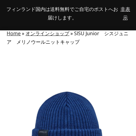
Skip
フィンランド国内は送料無料でご自宅のポストへお
非表
View
to
NUMBER
0
届けします。
示
your
SEARCH
TOGGLE
OF
content
account
ITEMS
IN
MENU
CART
Home
»
オンラインショップ
»
SISU Junior シスジュニ
ア メリノウールニットキャップ