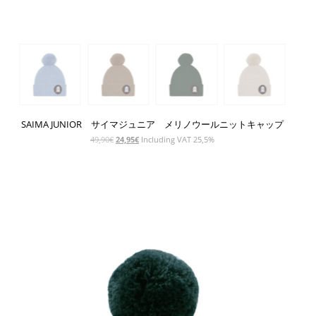
SAIMA JUNIOR サイマジュニア メリノウールニットキャップ
元
現
49,90
€
24,95
€
Including VAT 25,5%
の
在
価
の
格
価
SHOW PRODUCT
は
格
49,90€
は
で
24,95€
し
で
た。
す。