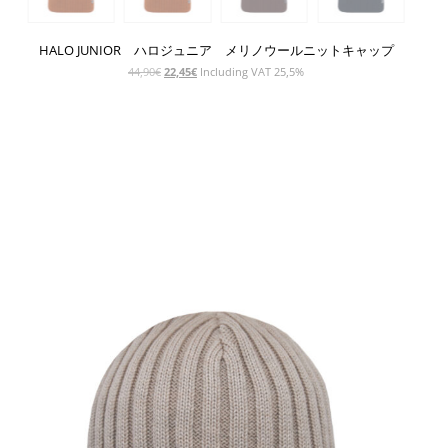
HALO JUNIOR ハロジュニア メリノウールニットキャップ
元
現
44,90
€
22,45
€
Including VAT 25,5%
の
在
価
の
格
価
SHOW PRODUCT
は
格
44,90€
は
で
22,45€
し
で
た。
す。