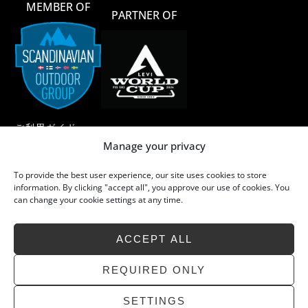
MEMBER OF
PARTNER OF
ご利用ガイド
Manage your privacy
ご利用規約
To provide the best user experience, our site uses cookies to store
メリノウール
information. By clicking "accept all", you approve our use of cookies. You
can change your cookie settings at any time.
メリノウールのお手入れ
サステイナビリティ
ACCEPT ALL
よくあるご質問
お問い合わせ
REQUIRED ONLY
SETTINGS