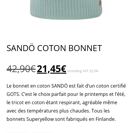
SANDÖ COTON BONNET
Le
Le
42,90
€
21,45
€
Including VAT 25,5%
prix
prix
initial
actuel
Le bonnet en coton SANDÖ est fait d’un coton certifié
était :
est :
GOTS. C’est le choix parfait pour le printemps et l’été,
42,90€.
21,45€.
le tricot en coton étant respirant, agréable même
avec des températures plus chaudes. Tous les
bonnets Superyellow sont fabriqués en Finlande.