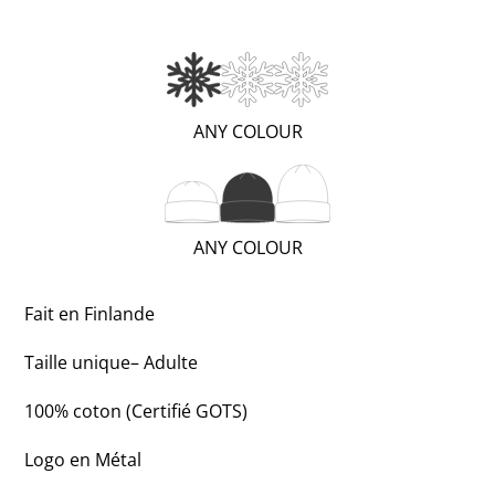
(WARM;
ANY COLOUR
1
OF
3)
(REGULAR;
ANY COLOUR
2
OF
Fait en Finlande
3)
Taille unique– Adulte
100% coton (Certifié GOTS)
Logo en Métal