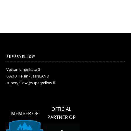
initial
actuel
était :
est :
59,90€.
29,95€.
SUPERYELLOW
Vattuniemenkatu 3
00210 Helsinki, FINLAND
superyellow@superyellow.fi
OFFICIAL
MEMBER OF
PARTNER OF