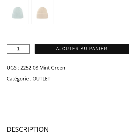
quantité
AJOUTER AU PANIER
de
SANDÖ
UGS :
2252-08 Mint Green
Coton
Catégorie :
OUTLET
bonnet
DESCRIPTION