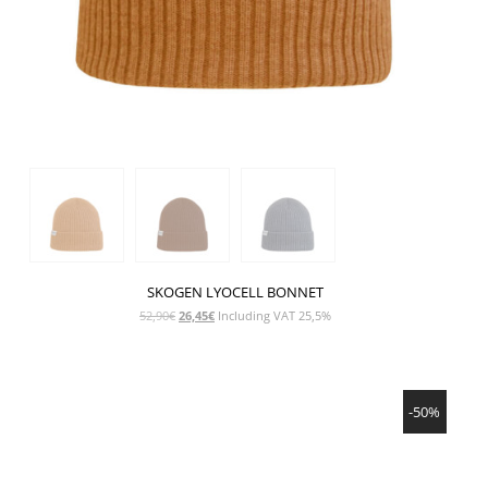
SKOGEN LYOCELL BONNET
Le
Le
52,90
€
26,45
€
Including VAT 25,5%
prix
prix
initial
actuel
était :
est :
SHOW PRODUCT
52,90€.
26,45€.
-50%