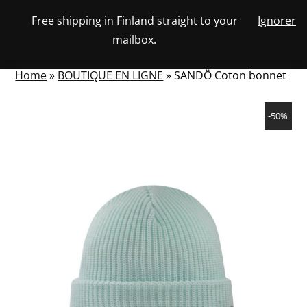
Skip
Free shipping in Finland straight to your
Ignorer
View
to
NUMBER
0
mailbox.
your
SEARCH
TOGGLE
OF
content
account
ITEMS
IN
MENU
CART
Home
»
BOUTIQUE EN LIGNE
»
SANDÖ Coton bonnet
-50%