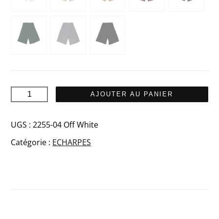
quantité
AJOUTER AU PANIER
de
KIEPPI
UGS :
2255-04 Off White
Echarpe
Catégorie :
ECHARPES