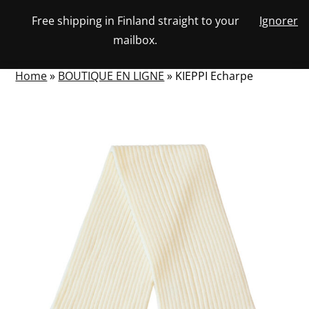
Skip
Free shipping in Finland straight to your
Ignorer
View
to
NUMBER
0
mailbox.
your
SEARCH
TOGGLE
OF
content
account
ITEMS
IN
MENU
CART
Home
»
BOUTIQUE EN LIGNE
»
KIEPPI Echarpe