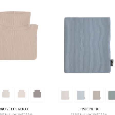
SHOW PRODUCT
SHOW PRODUCT
BREEZE COL ROULÉ
LUMI SNOOD
90
€
Including VAT 25,5%
52,90
€
Including VAT 25,5%