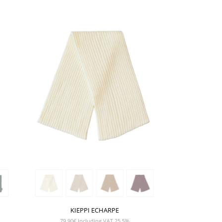
SHOW PRODUCT
KIEPPI ECHARPE
79,90
€
Including VAT 25,5%