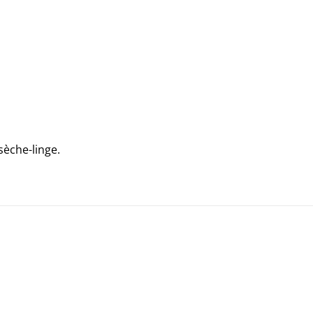
3
OF
3)
 sèche-linge.