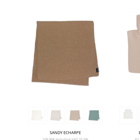
SHOW PRODUCT
SANDY ECHARPE
109,90
€
Including VAT 25,5%
62,