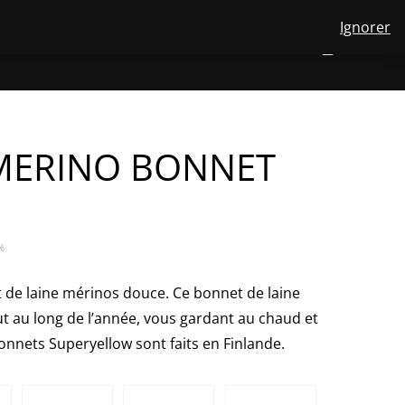
Ignorer
View
OPOS DE NOUS
LAINE MÉRINOS
CONTACT
FR
NUMBER
0
your
TOGGLE
SEARCH
OF
account
ITEMS
IN
SUBMENU
CART
FOR
FR
MERINO BONNET
%
 de laine mérinos douce. Ce bonnet de laine
t au long de l’année, vous gardant au chaud et
bonnets Superyellow sont faits en Finlande.