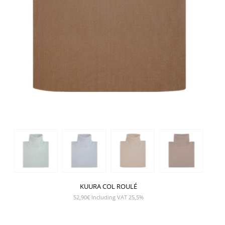
KUURA COL ROULÉ
52,90
€
Including VAT 25,5%