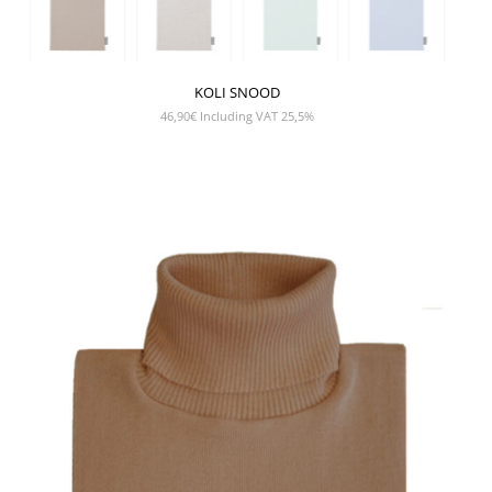
KOLI SNOOD
46,90
€
Including VAT 25,5%
SHOW PRODUCT