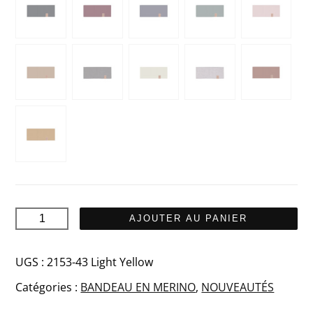
quantité
AJOUTER AU PANIER
de
SAAME
UGS :
2153-43 Light Yellow
Merino
Catégories :
BANDEAU EN MERINO
,
NOUVEAUTÉS
bandeau