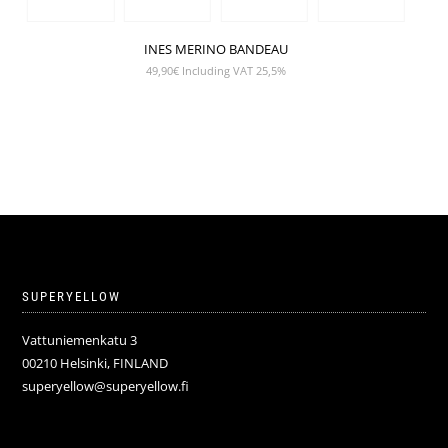
INES MERINO BANDEAU
49,90
€
Including VAT 25,5%
SUPERYELLOW
Vattuniemenkatu 3
00210 Helsinki, FINLAND
superyellow@superyellow.fi