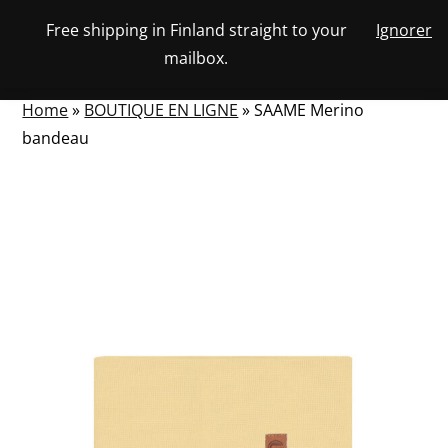
Skip
Free shipping in Finland straight to your
Ignorer
View
to
NUMBER
0
mailbox.
your
SEARCH
TOGGLE
OF
content
account
ITEMS
IN
MENU
CART
Home
»
BOUTIQUE EN LIGNE
»
SAAME Merino
bandeau