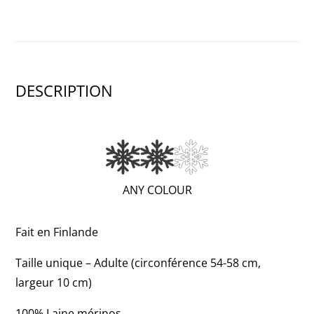
DESCRIPTION
(VERY
ANY COLOUR
WARM;
2
Fait en Finlande
OF
Taille unique – Adulte (circonférence 54-58 cm,
3)
largeur 10 cm)
100% Laine mérinos