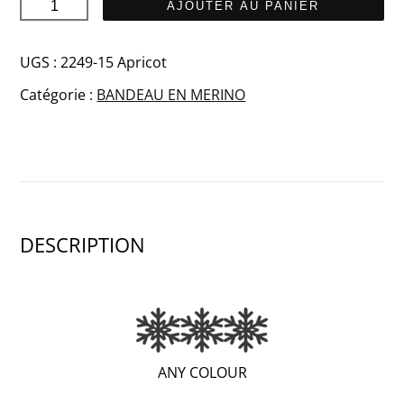
quantité
AJOUTER AU PANIER
de
INES
UGS :
2249-15 Apricot
Merino
Catégorie :
BANDEAU EN MERINO
bandeau
DESCRIPTION
(EXTRA
ANY COLOUR
WARM;