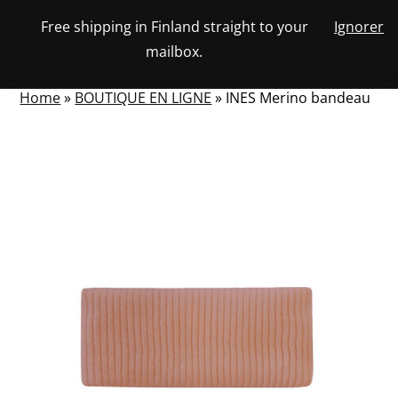
Skip
Free shipping in Finland straight to your
Ignorer
View
to
NUMBER
0
mailbox.
your
SEARCH
TOGGLE
OF
content
account
ITEMS
IN
MENU
CART
Home
»
BOUTIQUE EN LIGNE
»
INES Merino bandeau