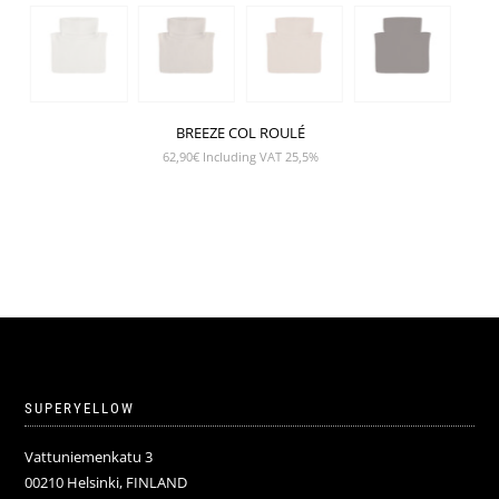
BREEZE COL ROULÉ
62,90
€
Including VAT 25,5%
SUPERYELLOW
Vattuniemenkatu 3
00210 Helsinki, FINLAND