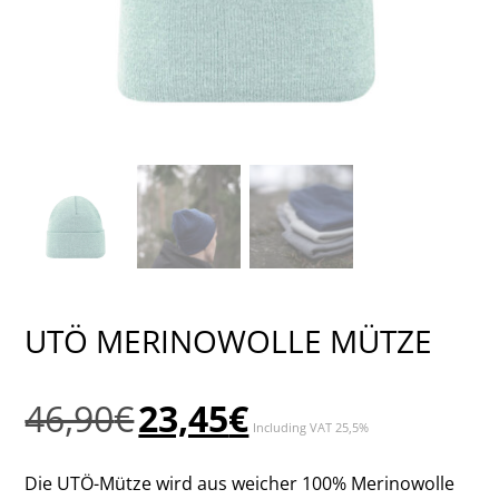
UTÖ MERINOWOLLE MÜTZE
Ursprünglicher
Aktueller
46,90
€
23,45
€
Including VAT 25,5%
Preis
Preis
war:
ist:
Die UTÖ-Mütze wird aus weicher 100% Merinowolle
46,90€
23,45€.