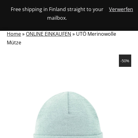
Skip
Free shipping in Finland straight to your
Verwerfen
View
to
NUMBER
0
mailbox.
your
SEARCH
TOGGLE
OF
content
account
ITEMS
IN
MENU
CART
Home
»
ONLINE EINKAUFEN
»
UTÖ Merinowolle
Mütze
-50%