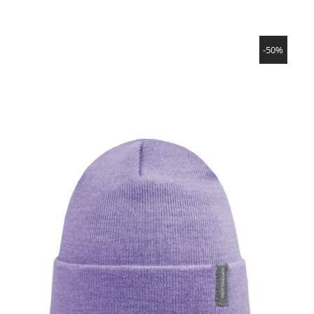
Preis
Preis
war:
ist:
52,90€
26,45€.
SHOW PRODUCT
-50%