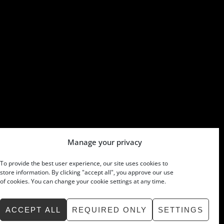
Manage your privacy
To provide the best user experience, our site uses cookies to
store information. By clicking "accept all", you approve our use
of cookies. You can change your cookie settings at any time.
ACCEPT ALL
REQUIRED ONLY
SETTINGS