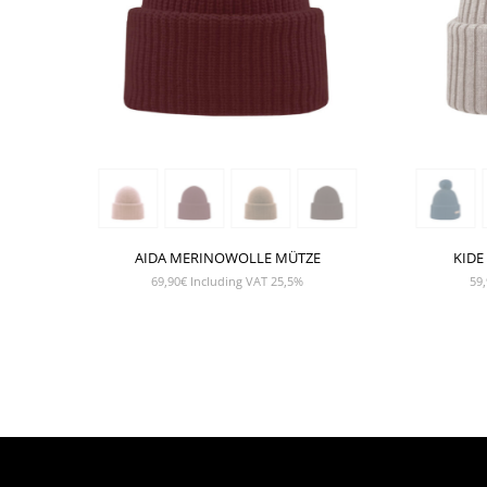
AIDA MERINOWOLLE MÜTZE
KIDE
69,90
€
Including VAT 25,5%
59,