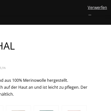
Verwerfen
View
FINDEN
ÜBER UNS
MERINOWOLLE
KONTAKT
DE
NUMBER
0
your
TOGGLE
SEARCH
OF
account
ITEMS
IN
SUBMENU
CART
FOR
DE
HAL
25,5%
and aus 100% Merinowolle hergestellt.
h auf der Haut an und ist leicht zu pflegen. Der
ältlich.