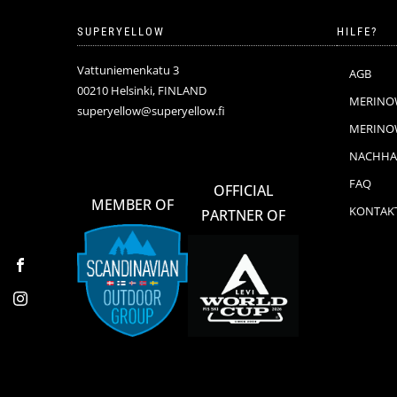
SUPERYELLOW
HILFE?
Vattuniemenkatu 3
AGB
00210 Helsinki, FINLAND
MERINO
superyellow@superyellow.fi
MERINOW
NACHHAL
FAQ
OFFICIAL
MEMBER OF
KONTAK
PARTNER OF
Facebook
Instagram