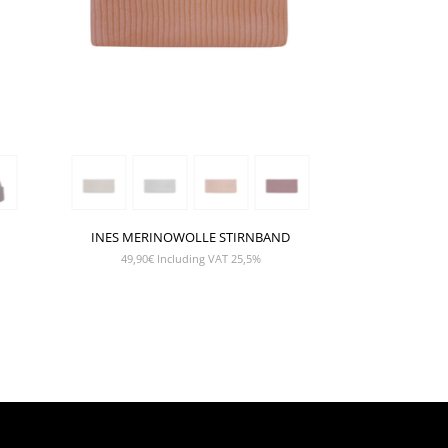
INES MERINOWOLLE STIRNBAND
49,90
€
Including VAT 25,5%