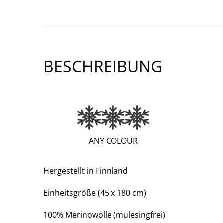
BESCHREIBUNG
(EXTRA
ANY COLOUR
WARM;
3
Hergestellt in Finnland
OF
Einheitsgröße (45 x 180 cm)
3)
100% Merinowolle (mulesingfrei)