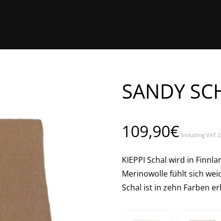
HOME
ONLINE EINKAUFEN
EINEN STORE 
SANDY SC
109,90
€
Including VAT 
KIEPPI Schal wird in Finnl
Merinowolle fühlt sich weic
Schal ist in zehn Farben erh