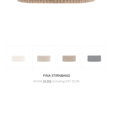
FINA STIRNBAND
Ursprünglicher
Aktueller
49,90
€
24,95
€
Including VAT 25,5%
Preis
Preis
war:
ist:
49,90€
24,95€.