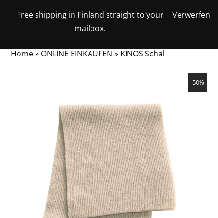
Skip
Free shipping in Finland straight to your
Verwerfen
View
to
NUMBER
0
mailbox.
your
SEARCH
TOGGLE
OF
content
account
ITEMS
IN
MENU
CART
Home
»
ONLINE EINKAUFEN
»
KINOS Schal
-50%