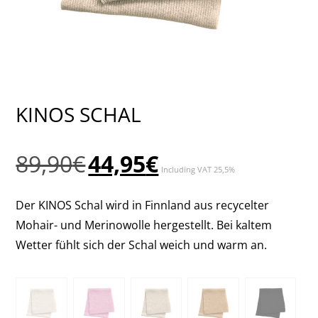
KINOS SCHAL
Ursprünglicher
Aktueller
89,90
€
44,95
€
Including VAT 25,5%
Preis
Preis
war:
ist:
Der KINOS Schal wird in Finnland aus recycelter
89,90€
44,95€.
Mohair- und Merinowolle hergestellt. Bei kaltem
Wetter fühlt sich der Schal weich und warm an.