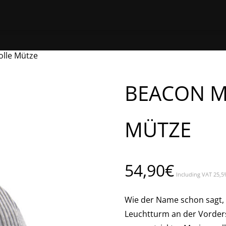
HOME
ONLINE EINKAUFEN
EINEN STOR
lle Mütze
BEACON 
MÜTZE
54,90
€
Including VAT 25,5
Wie der Name schon sagt,
Leuchtturm an der Vorders