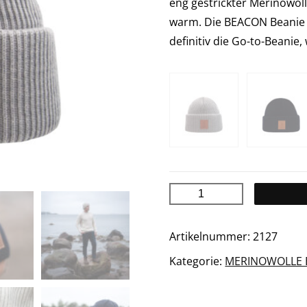
eng gestrickter Merinowoll
warm. Die BEACON Beanie w
definitiv die Go-to-Beanie,
BEACON
Merinowolle
Mütze
Artikelnummer:
2127
Menge
Kategorie:
MERINOWOLLE 