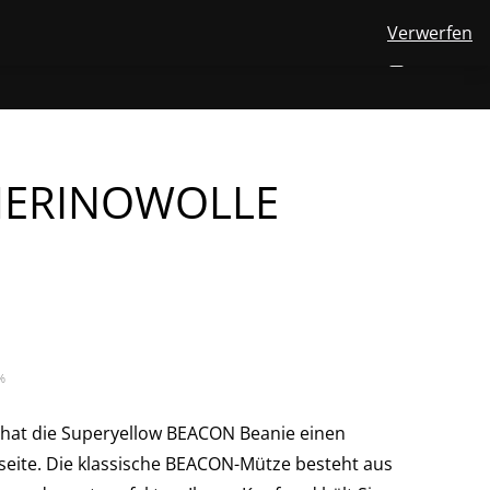
Verwerfen
View
E FINDEN
ÜBER UNS
MERINOWOLLE
KONTAKT
DE
NUMBER
0
your
SEARCH
OF
account
ITEMS
IN
CART
MERINOWOLLE
%
 hat die Superyellow BEACON Beanie einen
eite. Die klassische BEACON-Mütze besteht aus