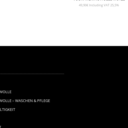
49,90
€
Including VAT 25,5%
WOLLE
OLLE – WASCHEN & PFLEGE
TIGKEIT
T