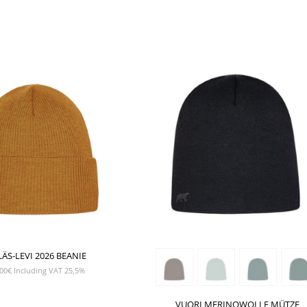
SHOW PRODUCT
SHOW PRODUCT
LÄS-LEVI 2026 BEANIE
00
€
Including VAT 25,5%
VUORI MERINOWOLLE MÜTZE