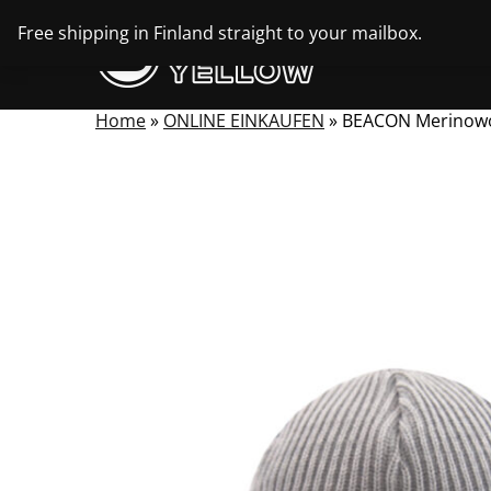
Skip
Free shipping in Finland straight to your mailbox.
to
content
Home
»
ONLINE EINKAUFEN
»
BEACON Merinowo