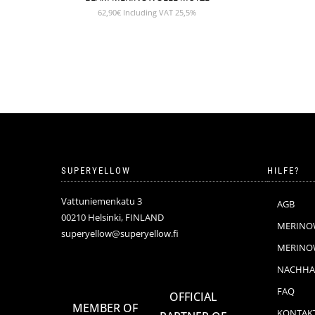
62,90
€
Including VAT 25,5%
SUPERYELLOW
HILFE?
Vattuniemenkatu 3
AGB
00210 Helsinki, FINLAND
MERINO
superyellow@superyellow.fi
MERINOW
NACHHAL
FAQ
OFFICIAL
MEMBER OF
KONTAK