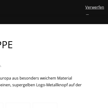
Verwerfen
View
FINDEN
ÜBER UNS
MERINOWOLLE
KONTAKT
DE
NUMBER
0
your
TOGGLE
SEARCH
OF
account
ITEMS
IN
SUBMENU
CART
FOR
DE
PPE
%
Europa aus besonders weichem Material
 kleinen, supergelben Logo-Metallknopf auf der