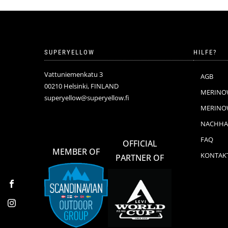
SUPERYELLOW
HILFE?
Vattuniemenkatu 3
AGB
00210 Helsinki, FINLAND
MERINO
superyellow@superyellow.fi
MERINOW
NACHHAL
FAQ
OFFICIAL
MEMBER OF
KONTAK
PARTNER OF
Facebook
Instagram