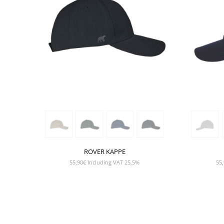
ROVER KAPPE
55,90
€
Including VAT 25,5%
55,