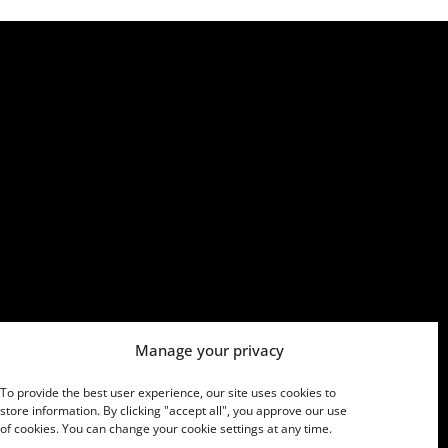
Manage your privacy
To provide the best user experience, our site uses cookies to
store information. By clicking "accept all", you approve our use
of cookies. You can change your cookie settings at any time.