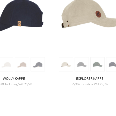
WOLLY KAPPE
EXPLORER KAPPE
90
€
Including VAT 25,5%
55,90
€
Including VAT 25,5%