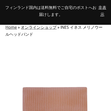
Skip
フィンランド国内は送料無料でご自宅のポストへお
非表
View
to
NUMBER
0
届けします。
示
your
SEARCH
TOGGLE
OF
content
account
ITEMS
IN
MENU
CART
Home
»
オンラインショップ
»
INES イネス メリノウー
ルヘッドバンド