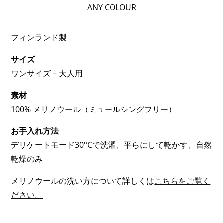
(極
ANY COLOUR
ド
め
個
て
フィンランド製
暖
サイズ
か
ワンサイズ – 大人用
い
/
素材
極
100% メリノウール（ミュールシングフリー）
暖
お手入れ方法
（EXTRA
デリケートモード30°Cで洗濯、平らにして乾かす、自然
WARM）;
乾燥のみ
3
OF
メリノウールの洗い方について詳しくは
こちらをご覧く
3)
ださい。