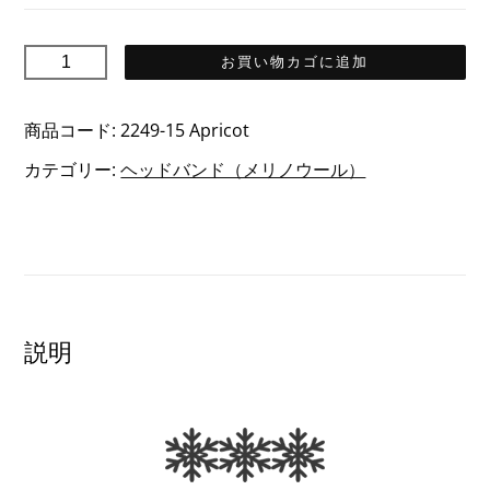
INES
お買い物カゴに追加
イ
ネ
商品コード:
2249-15 Apricot
ス
カテゴリー:
ヘッドバンド（メリノウール）
メ
リ
ノ
ウ
ー
ル
説明
ヘ
ッ
ド
バ
ン