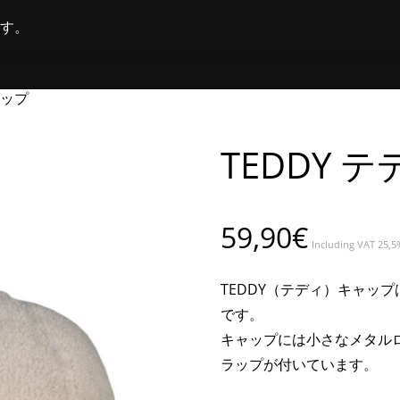
す。
ホーム
オンラインショップ
店舗
ャップ
TEDDY 
59,90
€
Including VAT 25,5
TEDDY（テディ）キャッ
です。
キャップには小さなメタル
ラップが付いています。