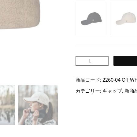
TEDDY
テ
デ
商品コード:
2260-04 Off Wh
ィ
カテゴリー:
キャップ
,
新商
キ
ャ
ッ
プ
個