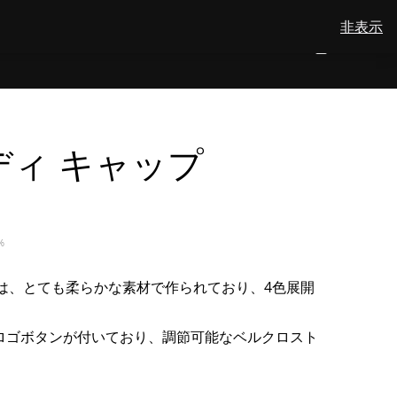
非表示
View
検索
会社概要
メリノウール
お問い合わせ
日本語
NUMBER
0
your
TOGGLE
SEARCH
OF
account
ITEMS
IN
SUBMENU
CART
FOR
日
テディ キャップ
本
語
%
プは、とても柔らかな素材で作られており、4色展開
ロゴボタンが付いており、調節可能なベルクロスト