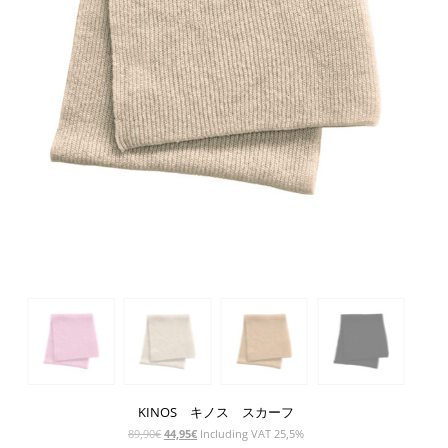
KINOS キノス スカーフ
元
現
89,90
€
44,95
€
Including VAT 25,5%