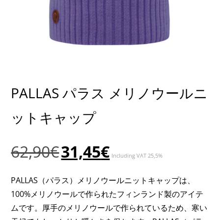
PALLAS パラス メリノウールニ
ットキャップ
元
現
62,90
€
31,45
€
Including VAT 25,5%
の
在
価
の
PALLAS（パラス）メリノウールニットキャップは、
格
価
100%メリノウールで作られたフィンランド製のアイテ
は
格
ムです。厚手のメリノウールで作られているため、寒い
62,90€
は