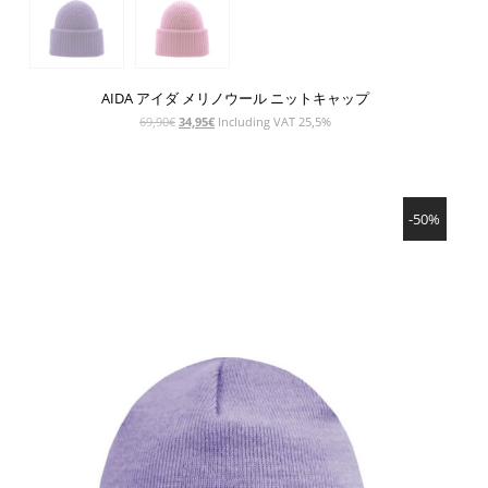
AIDA アイダ メリノウール ニットキャップ
元
現
69,90
€
34,95
€
Including VAT 25,5%
の
在
価
の
格
価
SHOW PRODUCT
は
格
-50%
69,90€
は
で
34,95€
し
で
た。
す。