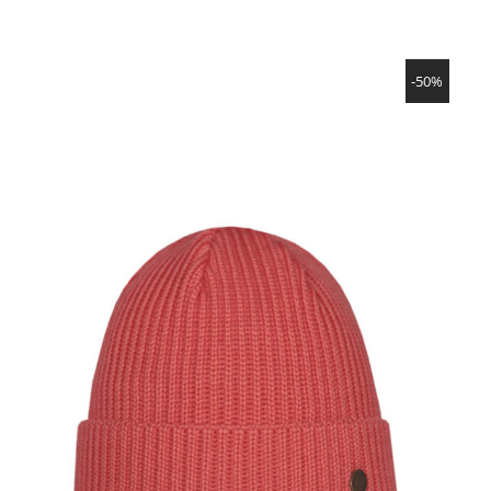
の
在
価
の
格
価
SHOW PRODUCT
は
格
-50%
89,90€
は
で
44,95€
し
で
た。
す。