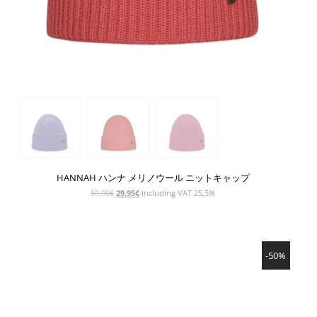
HANNAH ハンナ メリノウール ニットキャップ
元
現
59,90
€
29,95
€
Including VAT 25,5%
の
在
価
の
格
価
SHOW PRODUCT
は
格
-50%
59,90€
は
で
29,95€
し
で
た。
す。