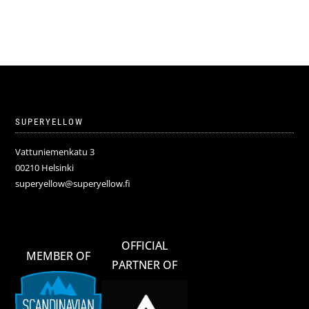
格
価
は
格
55,90€
は
で
27,95€
し
で
た。
す。
SUPERYELLOW
Vattuniemenkatu 3
00210 Helsinki
superyellow@superyellow.fi
OFFICIAL
MEMBER OF
PARTNER OF