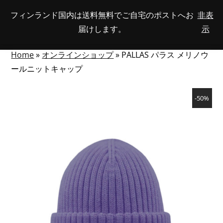
Skip
フィンランド国内は送料無料でご自宅のポストへお
非表
View
to
NUMBER
0
届けします。
示
your
SEARCH
TOGGLE
OF
content
account
ITEMS
IN
MENU
CART
Home
»
オンラインショップ
»
PALLAS パラス メリノウ
ールニットキャップ
-50%