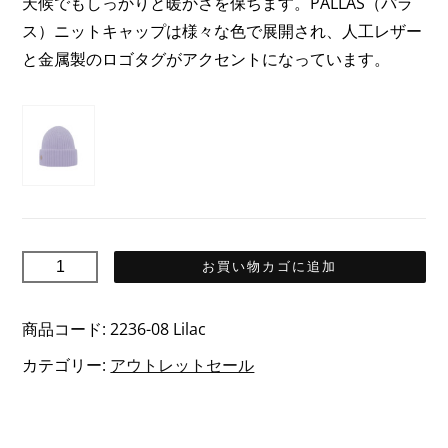
天候でもしっかりと暖かさを保ちます。PALLAS（パラ
で
31,45€
ス）ニットキャップは様々な色で展開され、人工レザー
し
で
と金属製のロゴタグがアクセントになっています。
た。
す。
PALLAS
お買い物カゴに追加
パ
ラ
商品コード:
2236-08 Lilac
ス
カテゴリー:
アウトレットセール
メ
リ
ノ