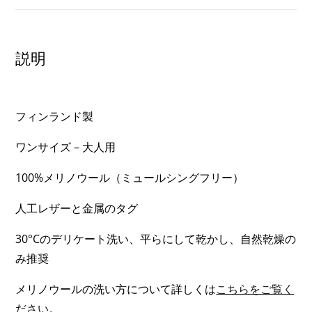
ウ
ー
ル
説明
ニ
ッ
ト
フィンランド製
キ
ャ
ワンサイズ – 大人用
ッ
100%メリノウール（ミュールシングフリー）
プ
個
人工レザーと金属のタグ
30°Cのデリケート洗い、平らにして乾かし、自然乾燥の
み推奨
メリノウールの洗い方について詳しくは
こちらをご覧く
ださい。