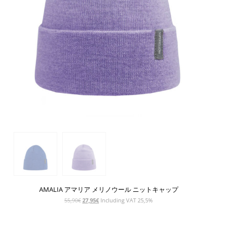
AMALIA アマリア メリノウール ニットキャップ
元
現
55,90
€
27,95
€
Including VAT 25,5%
の
在
価
の