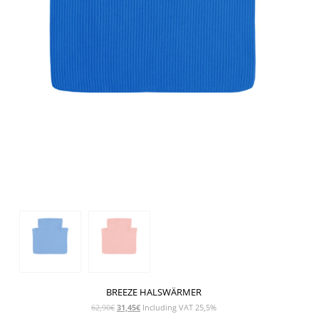
BREEZE HALSWÄRMER
Ursprünglicher
Aktueller
62,90
€
31,45
€
Including VAT 25,5%