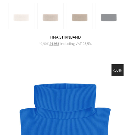
FINA STIRNBAND
Ursprünglicher
Aktueller
49,90
€
24,95
€
Including VAT 25,5%
Preis
Preis
war:
ist:
49,90€
24,95€.
SHOW PRODUCT
-50%