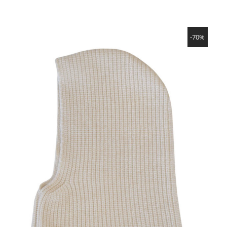
Preis
Preis
war:
ist:
62,90€
31,45€.
SHOW PRODUCT
-70%