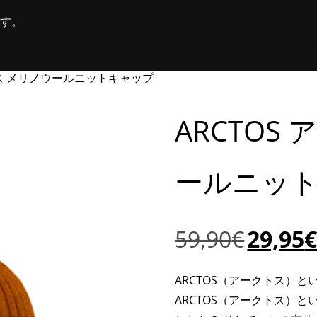
す。
ホーム
オンラインショップ
店舗
トス メリノウールニットキャップ
ARCTOS
ールニッ
元
59,90
€
29,95
の
価
ARCTOS（アークトス）
格
ARCTOS（アークトス）
は