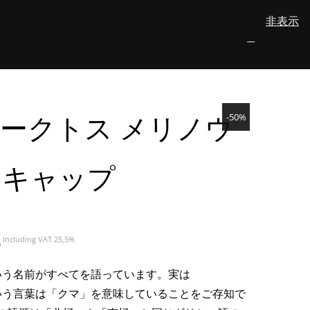
非表示
View
検索
会社概要
メリノウール
お問い合わせ
日本語
NUMBER
0
your
TOGGLE
SEARCH
OF
account
ITEMS
IN
SUBMENU
CART
FOR
日
 アークトス メリノウ
-50%
本
語
トキャップ
現
€
Including VAT 25,5%
在
の
という名前がすべてを語っています。実は
価
という言葉は「クマ」を意味していることをご存知で
格