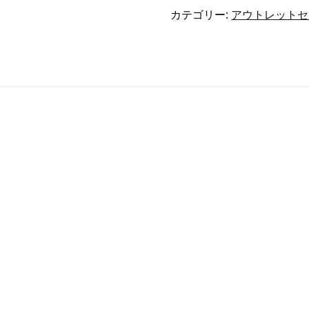
ク
カテゴリー:
アウトレットセ
ト
ス
メ
リ
ノ
ウ
ー
ル
ニ
ッ
ト
キ
ャ
ッ
プ