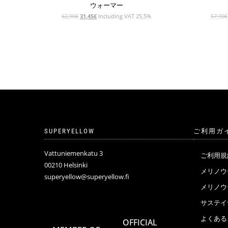
ウォーマー
元
現
62,90
€
31,45
€
Including VAT 25,5%
57,90
€
の
在
価
の
格
価
は
格
62,90€
は
で
31,45€
し
で
た。
す。
SUPERYELLOW
ご利用ガ
Vattuniemenkatu 3
ご利用規
00210 Helsinki
メリノウ
superyellow@superyellow.fi
メリノ
サステイ
よくある
OFFICIAL