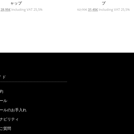
ャップ
プ
元
現
元
現
28,95
€
Including VAT 25,5%
62,90
€
31,45
€
Including VAT 25,5%
の
在
の
在
価
の
価
の
格
価
格
価
は
格
は
格
57,90€
は
62,90€
は
で
28,95€
で
31,45€
し
で
し
で
た。
す。
た。
す。
イド
約
ール
ウールのお手入れ
ナビリティ
ご質問