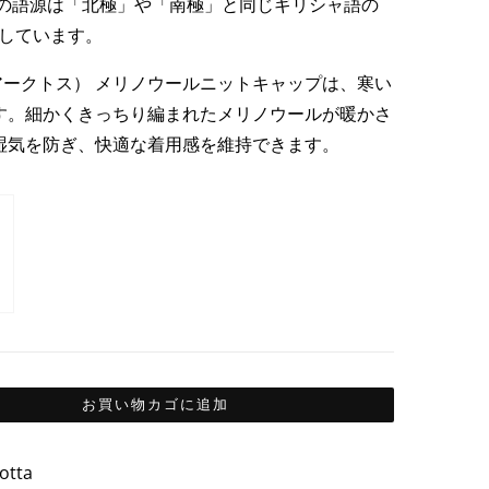
葉の語源は「北極」や「南極」と同じギリシャ語の
は
に由来しています。
29,95€
で
CTOS（アークトス） メリノウールニットキャップは、寒い
す。
す。細かくきっちり編まれたメリノウールが暖かさ
湿気を防ぎ、快適な着用感を維持できます。
お買い物カゴに追加
otta