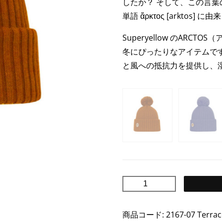
したか？ そして、この言
59,90€
単語 ἄρκτος [arktos] 
で
し
Superyellow のAR
た。
冬にぴったりなアイテムで
と風への抵抗力を提供し、
ARCTOS
ア
ー
商品コード:
2167-07 Terrac