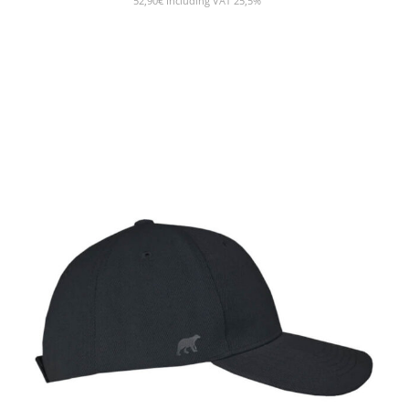
52,90
€
Including VAT 25,5%
SHOW PRODUCT