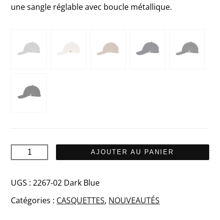
une sangle réglable avec boucle métallique.
quantité
AJOUTER AU PANIER
de
WOLLY
UGS :
2267-02 Dark Blue
Casquette
Catégories :
CASQUETTES
,
NOUVEAUTÉS