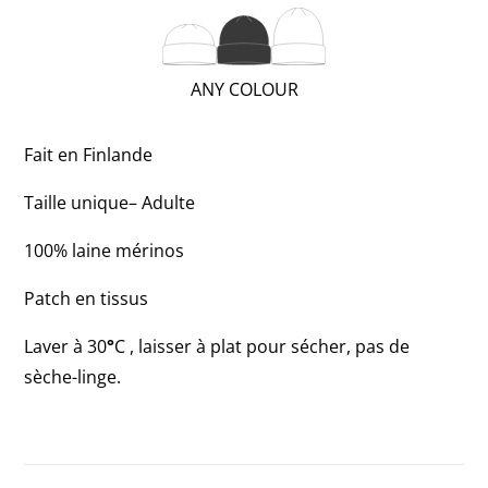
WARM;
2
OF
(REGULAR;
ANY COLOUR
3)
2
OF
Fait en Finlande
3)
Taille unique– Adulte
100% laine mérinos
Patch en tissus
Laver à 30
°
C , laisser à plat pour sécher, pas de
sèche-linge.