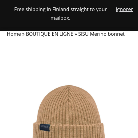
Skip
Free shipping in Finland straight to your
Ignorer
View
to
NUMBER
0
mailbox.
your
SEARCH
TOGGLE
OF
content
account
ITEMS
IN
MENU
CART
Home
»
BOUTIQUE EN LIGNE
»
SISU Merino bonnet