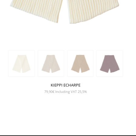
KIEPPI ECHARPE
79,90
€
Including VAT 25,5%