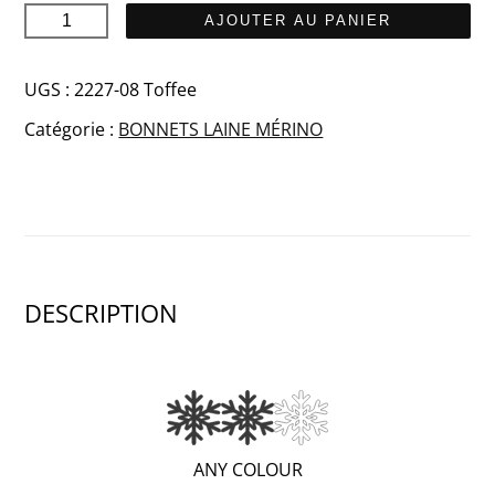
quantité
AJOUTER AU PANIER
de
SISU
UGS :
2227-08 Toffee
Merino
Catégorie :
BONNETS LAINE MÉRINO
bonnet
DESCRIPTION
(VERY
ANY COLOUR