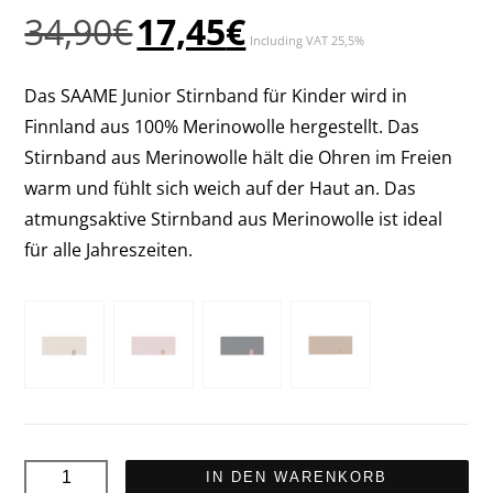
Ursprünglicher
Aktueller
34,90
€
17,45
€
Including VAT 25,5%
Preis
Preis
war:
ist:
Das SAAME Junior Stirnband für Kinder wird in
34,90€
17,45€.
Finnland aus 100% Merinowolle hergestellt. Das
Stirnband aus Merinowolle hält die Ohren im Freien
warm und fühlt sich weich auf der Haut an. Das
atmungsaktive Stirnband aus Merinowolle ist ideal
für alle Jahreszeiten.
SAAME
IN DEN WARENKORB