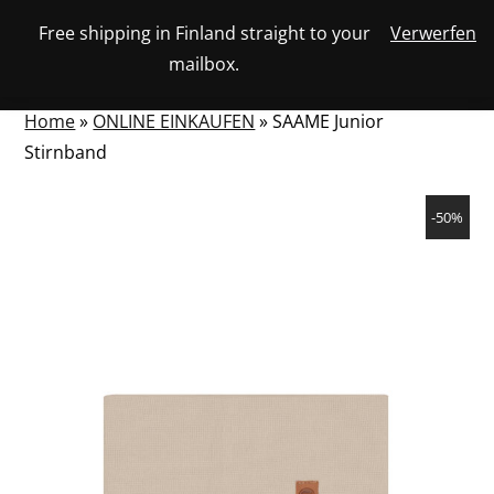
Skip
Free shipping in Finland straight to your
Verwerfen
View
to
NUMBER
0
mailbox.
your
SEARCH
TOGGLE
OF
content
account
ITEMS
IN
MENU
CART
Home
»
ONLINE EINKAUFEN
»
SAAME Junior
Stirnband
-50%