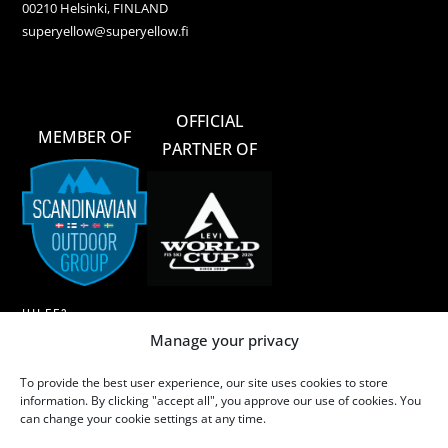
00210 Helsinki, FINLAND
superyellow@superyellow.fi
OFFICIAL
MEMBER OF
PARTNER OF
HILFE?
Manage your privacy
AGB
To provide the best user experience, our site uses cookies to store
MERINOWOLLE
information. By clicking "accept all", you approve our use of cookies. You
can change your cookie settings at any time.
MERINOWOLLE – WASCHEN & PFLEGE