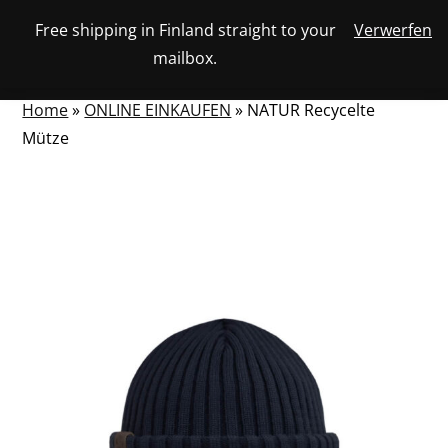
Skip
Free shipping in Finland straight to your
Verwerfen
View
to
NUMBER
0
mailbox.
your
SEARCH
TOGGLE
OF
content
account
ITEMS
IN
MENU
CART
Home
»
ONLINE EINKAUFEN
»
NATUR Recycelte
Mütze