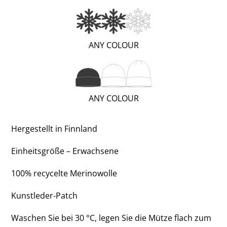
(VERY
ANY COLOUR
WARM;
2
OF
(SHORT;
ANY COLOUR
3)
1
OF
Hergestellt in Finnland
3)
Einheitsgröße – Erwachsene
100% recycelte Merinowolle
Kunstleder-Patch
Waschen Sie bei 30 °C, legen Sie die Mütze flach zum