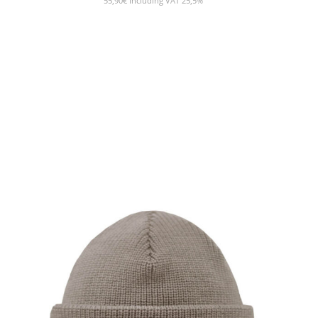
55,90
€
Including VAT 25,5%
SHOW PRODUCT